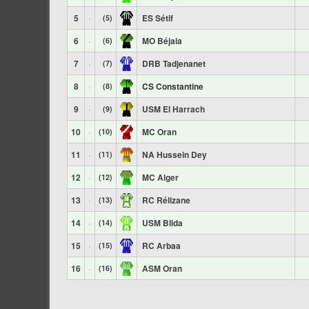
5
ES Sétif
(5)
6
MO Béjaia
(6)
7
DRB Tadjenanet
(7)
8
CS Constantine
(8)
9
USM El Harrach
(9)
10
MC Oran
(10)
11
NA Hussein Dey
(11)
12
MC Alger
(12)
13
RC Rélizane
(13)
14
USM Blida
(14)
15
RC Arbaa
(15)
16
ASM Oran
(16)