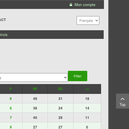
Mon compte
ACT
inois
P
BP
BC
+/-
6
49
31
18
Top
6
38
24
14
7
40
29
11
9
27
27
0