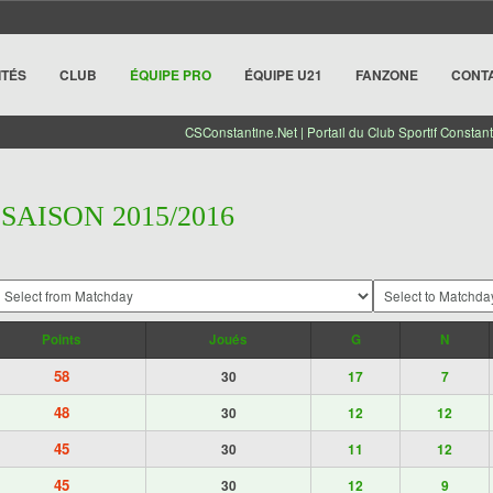
ITÉS
CLUB
ÉQUIPE PRO
ÉQUIPE U21
FANZONE
CONT
CSConstantine.Net | Portail du Club Sportif Constant
 SAISON 2015/2016
Points
Joués
G
N
58
30
17
7
48
30
12
12
45
30
11
12
45
30
12
9