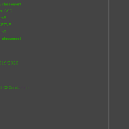
& classement
 du CSC
taff
SERVE
taff
& classement
019/2020
aff CSConstantine