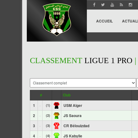
ACCUEIL
ACTUAL
CLASSEMENT
LIGUE 1 PRO
|
#
Club
1
USM Alger
(1)
2
JS Saoura
(2)
3
CR Bélouizdad
(3)
4
JS Kabylie
(4)