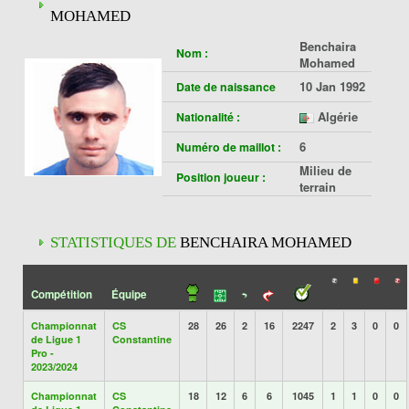
MOHAMED
Benchaira
Nom :
Mohamed
10 Jan 1992
Date de naissance
Algérie
Nationalité :
6
Numéro de maillot :
Milieu de
Position joueur :
terrain
STATISTIQUES DE
BENCHAIRA MOHAMED
Compétition
Équipe
Championnat
CS
28
26
2
16
2247
2
3
0
0
de Ligue 1
Constantine
Pro -
2023/2024
Championnat
CS
18
12
6
6
1045
1
1
0
0