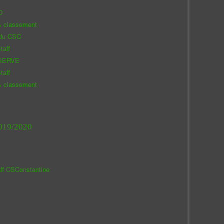
O
& classement
 du CSC
taff
SERVE
taff
& classement
019/2020
aff CSConstantine