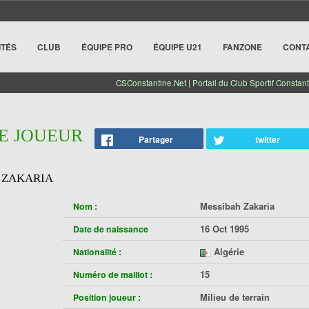
ITÉS
CLUB
ÉQUIPE PRO
ÉQUIPE U21
FANZONE
CONT
CSConstantine.Net | Portail du Club Sportif Constant
HE JOUEUR
Partager
twitter
 ZAKARIA
Messibah Zakaria
Nom :
16 Oct 1995
Date de naissance
Algérie
Nationalité :
15
Numéro de maillot :
Milieu de terrain
Position joueur :