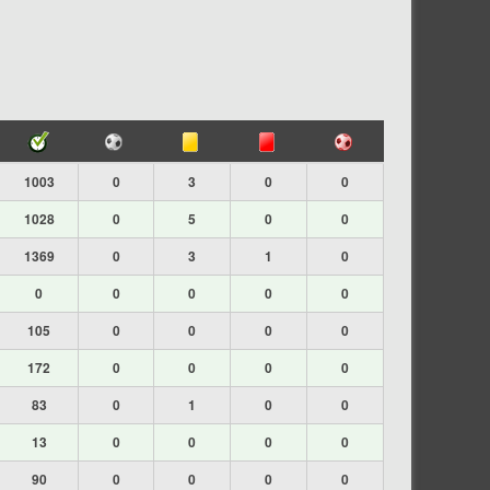
1003
0
3
0
0
1028
0
5
0
0
1369
0
3
1
0
0
0
0
0
0
105
0
0
0
0
172
0
0
0
0
83
0
1
0
0
13
0
0
0
0
90
0
0
0
0