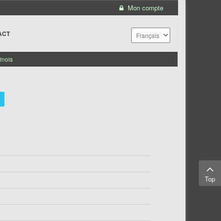
Mon compte
ACT
inois
Top