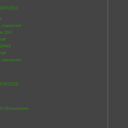
020/2021
O
& classement
 du CSC
taff
SERVE
taff
& classement
019/2020
aff CSConstantine