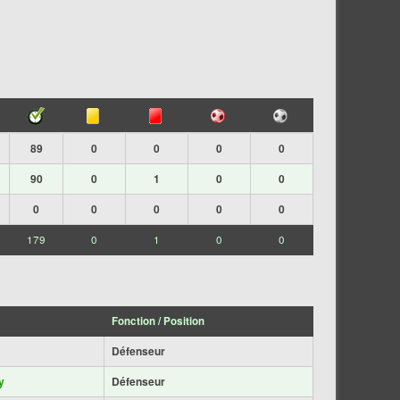
89
0
0
0
0
90
0
1
0
0
0
0
0
0
0
179
0
1
0
0
Fonction / Position
Défenseur
y
Défenseur