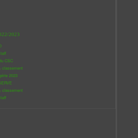
022/2023
O
taff
 du CSC
& classement
gérie 2023
SERVE
& classement
taff