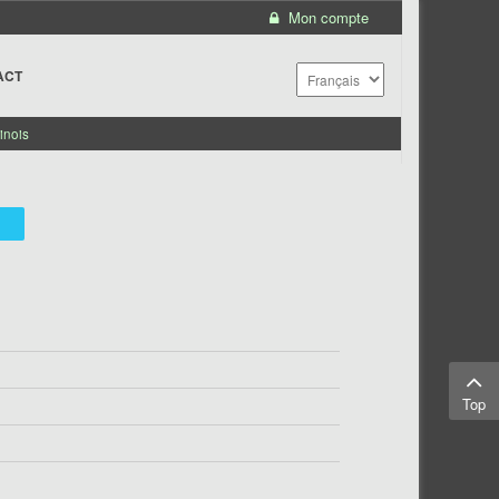
Mon compte
ACT
inois
Top