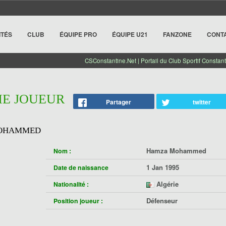
ITÉS
CLUB
ÉQUIPE PRO
ÉQUIPE U21
FANZONE
CONT
CSConstantine.Net | Portail du Club Sportif Constant
HE JOUEUR
Partager
twitter
OHAMMED
Hamza Mohammed
Nom :
1 Jan 1995
Date de naissance
Algérie
Nationalité :
Défenseur
Position joueur :