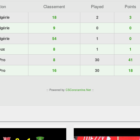
tion
Classement
Played
Points
lgérie
18
2
3
lgérie
9
0
0
lgérie
54
1
0
eux
8
1
1
Pro
8
30
41
Pro
16
30
18
:: Powered by
CSConstantine.Net
::