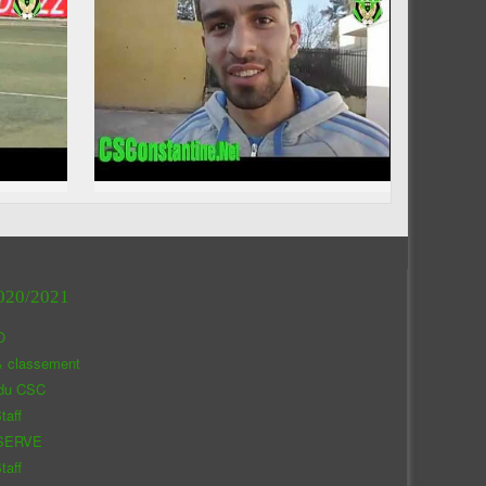
020/2021
O
& classement
 du CSC
taff
SERVE
taff