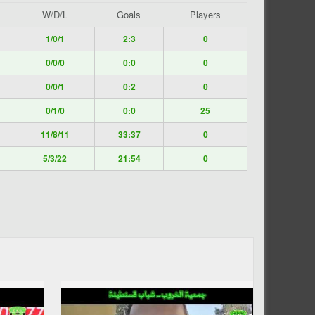
W/D/L
Goals
Players
1/0/1
2:3
0
0/0/0
0:0
0
0/0/1
0:2
0
0/1/0
0:0
25
11/8/11
33:37
0
5/3/22
21:54
0