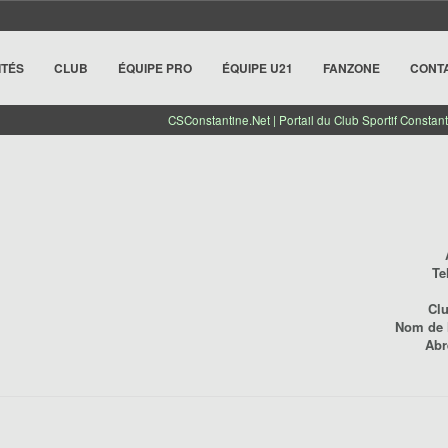
ITÉS
CLUB
ÉQUIPE PRO
ÉQUIPE U21
FANZONE
CONT
CSConstantine.Net | Portail du Club Sportif Constant
Te
Cl
Nom de l
Abr