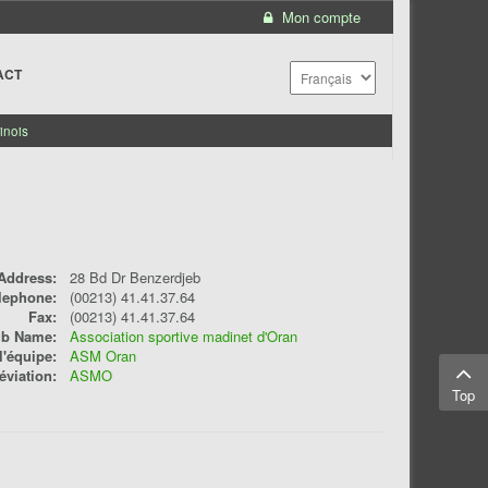
Mon compte
ACT
inois
Address:
28 Bd Dr Benzerdjeb
lephone:
(00213) 41.41.37.64
Fax:
(00213) 41.41.37.64
ub Name:
Association sportive madinet d'Oran
'équipe:
ASM Oran
éviation:
ASMO
Top