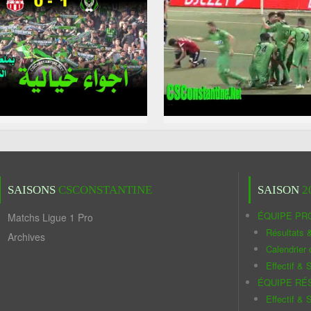
SAISONS
CSCONSTANTINE
SAISON
2
ÉQUIPE PR
Matchs Ligue 1 Pro
Résultats 
Archives
Calendrier
Effectif & S
ÉQUIPE RÉ
Effectif & S