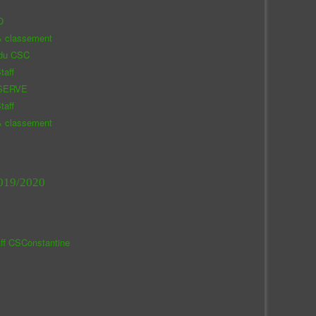
O
& classement
 du CSC
taff
SERVE
taff
& classement
019/2020
aff CSConstantine