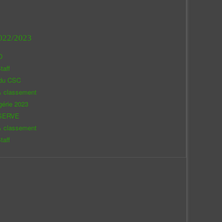
022/2023
O
taff
 du CSC
& classement
gérie 2023
SERVE
& classement
taff