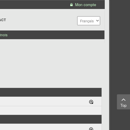
Mon compte
ACT
inois
Top