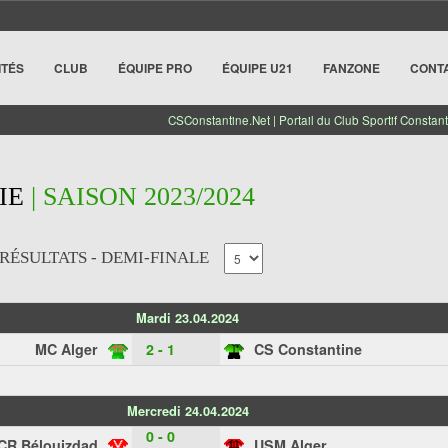
ITÉS
CLUB
ÉQUIPE PRO
ÉQUIPE U21
FANZONE
CONT
CSConstantine.Net | Portail du Club Sportif Constant
IE
| SAISON 2023/2024
RÉSULTATS - DEMI-FINALE
Mardi 23.04.2024
MC Alger
2 - 1
CS Constantine
Mercredi 24.04.2024
0 - 0
CR Bélouizdad
USM Alger