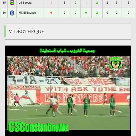
15
JS Saoura
1
3
0
1
2
2
5
-3
16
MC El Bayadh
0
2
0
0
2
0
2
-2
VIDÉOTHÈQUE