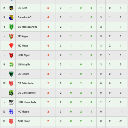
2
ES Sétif
5
3
1
2
0
1
0
1
3
Paradou AC
4
2
1
1
0
3
1
2
4
ES Mostaganem
4
2
1
1
0
2
1
1
-
MC Alger
4
2
1
1
0
3
2
1
-
MC Oran
4
3
1
1
1
3
2
1
-
USM Alger
4
2
1
1
0
2
1
1
8
JS Kabylie
3
2
1
0
1
3
3
0
-
US Biskra
3
2
1
0
1
2
2
0
10
CR Bélouizdad
2
2
0
2
0
0
0
0
-
CS Constantine
2
2
0
2
0
0
0
0
-
USM Khenchela
2
2
0
2
0
1
1
0
13
NC Magra
2
3
0
2
1
0
1
-1
14
ASO Chlef
2
3
0
2
1
0
2
-2