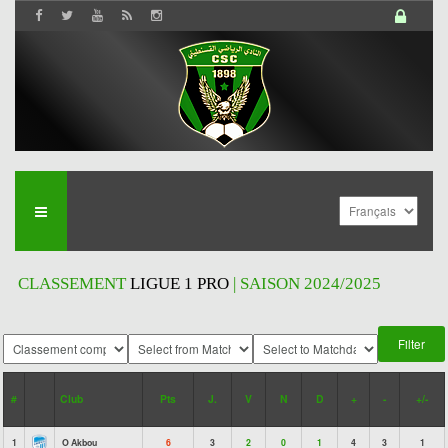
CLASSEMENT
LIGUE 1 PRO
| SAISON 2024/2025
#
Club
Pts
J.
V
N
D
+
-
+/-
1
O Akbou
6
3
2
0
1
4
3
1