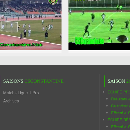
SAISONS
CSCONSTANTINE
SAISON
2
ÉQUIPE PR
Matchs Ligue 1 Pro
Résultats 
Archives
Calendrier
Effectif & S
ÉQUIPE RÉ
Effectif & S