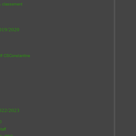
& classement
019/2020
aff CSConstantine
022/2023
O
taff