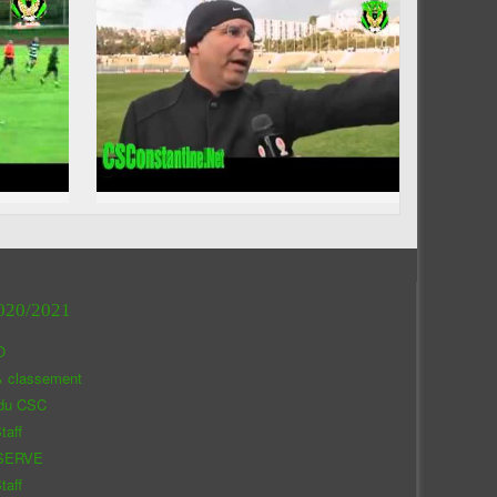
020/2021
O
& classement
 du CSC
taff
SERVE
taff