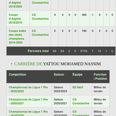
d'Algérie
Constantine
2019/2020
Coupe
CS
4
4
0
0
360
1
0
1
0
d'Algérie
Constantine
2018/2019
Coupe arabe
CS
2
2
0
0
180
0
2
0
0
des clubs
Constantine
champions
2019-2020
Parcours total
66
64
2
5
5705
7
10
1
0
CARRIÈRE DE
YATTOU MOHAMED NASSIM
Compétition
Saison
Équipe
Fonction
/ Position
Championnat de Ligue 1 Pro
Saison
ES Sétif
Milieu de
- 2022/2023
2022/2023
terrain
Championnat de Ligue 1 Pro
Saison
CS
Milieu de
- 2020/2021
2020/2021
Constantine
terrain
Championnat de Ligue 1 Pro
Saison
CS
Milieu de
- 2019/2020
2019/2020
Constantine
terrain