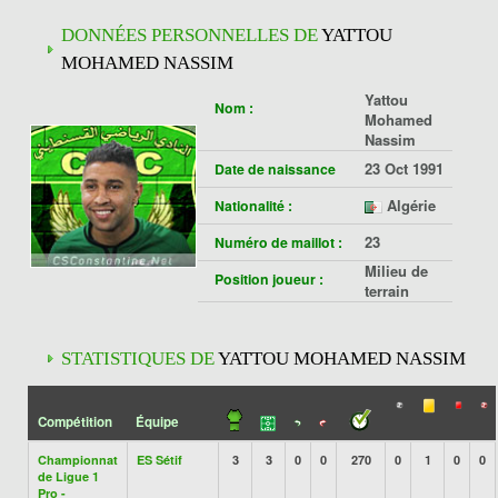
DONNÉES PERSONNELLES DE
YATTOU
MOHAMED NASSIM
Yattou
Nom :
Mohamed
Nassim
23 Oct 1991
Date de naissance
Algérie
Nationalité :
23
Numéro de maillot :
Milieu de
Position joueur :
terrain
STATISTIQUES DE
YATTOU MOHAMED NASSIM
Compétition
Équipe
Championnat
ES Sétif
3
3
0
0
270
0
1
0
0
de Ligue 1
Pro -