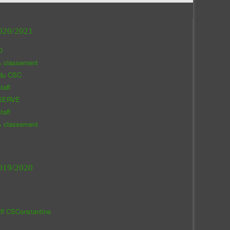
020/2021
O
& classement
 du CSC
taff
SERVE
taff
& classement
019/2020
aff CSConstantine