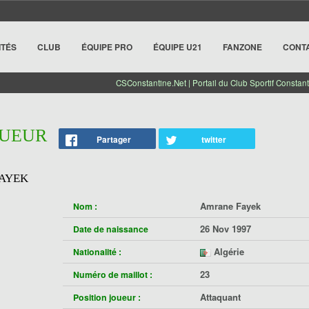
ITÉS
CLUB
ÉQUIPE PRO
ÉQUIPE U21
FANZONE
CONT
CSConstantine.Net | Portail du Club Sportif Constant
OUEUR
Partager
twitter
AYEK
Amrane Fayek
Nom :
26 Nov 1997
Date de naissance
Algérie
Nationalité :
23
Numéro de maillot :
Attaquant
Position joueur :