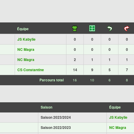
Équipe
JS Kabylie
0
0
0
0
NC Magra
0
0
0
0
NC Magra
2
1
1
1
CS Constantine
14
9
5
7
Parcours total
16
10
6
8
Saison
Équipe
Saison 2023/2024
JS Kabylie
Saison 2022/2023
NC Magra