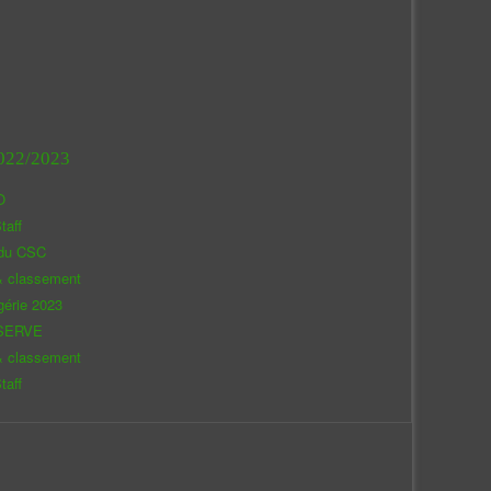
022/2023
O
taff
 du CSC
& classement
gérie 2023
SERVE
& classement
taff