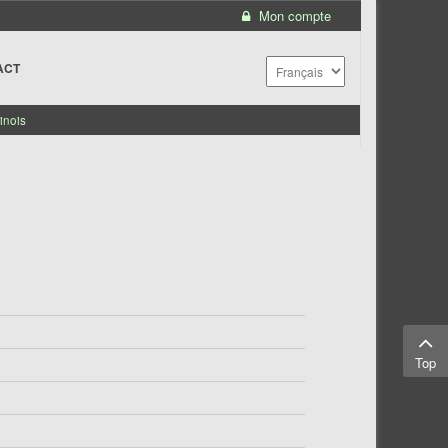
Mon compte
ACT
inois
Top