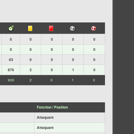
0
0
0
0
0
0
0
0
0
0
63
0
0
0
0
876
2
0
1
0
939
2
0
1
0
Fonction / Position
Attaquant
Attaquant