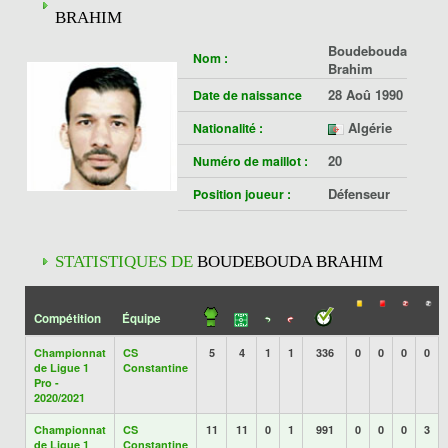
BRAHIM
Boudebouda
Nom :
Brahim
28 Aoû 1990
Date de naissance
Algérie
Nationalité :
20
Numéro de maillot :
Défenseur
Position joueur :
STATISTIQUES DE
BOUDEBOUDA BRAHIM
Compétition
Équipe
Championnat
CS
5
4
1
1
336
0
0
0
0
de Ligue 1
Constantine
Pro -
2020/2021
Championnat
CS
11
11
0
1
991
0
0
0
3
de Ligue 1
Constantine