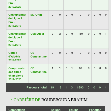
Pro -
2019/2020
Championnat
MC Oran
0
0
0
0
0
0
0
0
0
de Ligue 1
Pro -
2018/2019
Championnat
USM Alger
2
2
0
0
180
0
0
0
1
de Ligue 1
Pro -
2015/2016
Coupe
CS
0
0
0
0
0
0
0
0
0
d'Algérie
Constantine
2019/2020
Coupe arabe
CS
1
1
0
1
86
0
0
0
0
des clubs
Constantine
champions
2019-2020
Parcours total
19
18
1
3
1593
0
0
0
4
CARRIÈRE DE
BOUDEBOUDA BRAHIM
Compétition
Saison
Équipe
Fonction