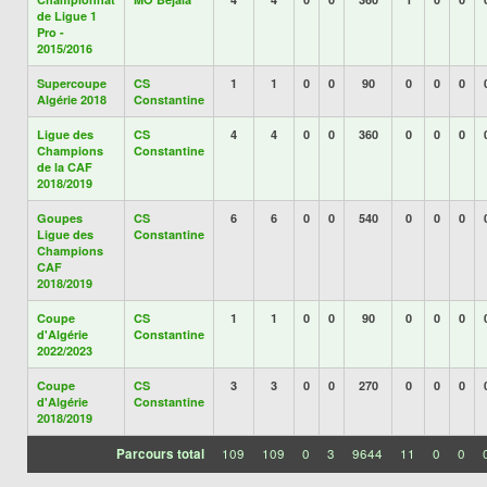
de Ligue 1
Pro -
2015/2016
Supercoupe
CS
1
1
0
0
90
0
0
0
Algérie 2018
Constantine
Ligue des
CS
4
4
0
0
360
0
0
0
Champions
Constantine
de la CAF
2018/2019
Goupes
CS
6
6
0
0
540
0
0
0
Ligue des
Constantine
Champions
CAF
2018/2019
Coupe
CS
1
1
0
0
90
0
0
0
d'Algérie
Constantine
2022/2023
Coupe
CS
3
3
0
0
270
0
0
0
d'Algérie
Constantine
2018/2019
Parcours total
109
109
0
3
9644
11
0
0