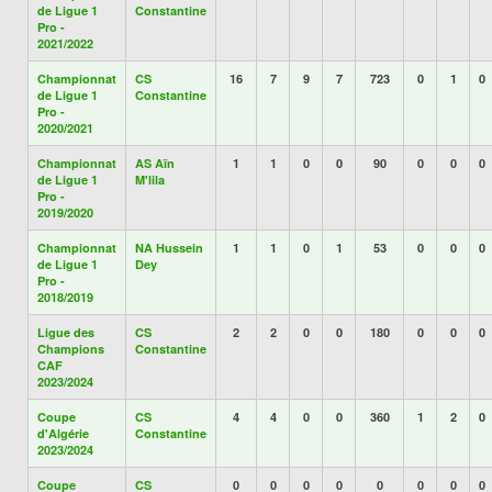
de Ligue 1
Constantine
Pro -
2021/2022
Championnat
CS
16
7
9
7
723
0
1
0
de Ligue 1
Constantine
Pro -
2020/2021
Championnat
AS Aïn
1
1
0
0
90
0
0
0
de Ligue 1
M'lila
Pro -
2019/2020
Championnat
NA Hussein
1
1
0
1
53
0
0
0
de Ligue 1
Dey
Pro -
2018/2019
Ligue des
CS
2
2
0
0
180
0
0
0
Champions
Constantine
CAF
2023/2024
Coupe
CS
4
4
0
0
360
1
2
0
d'Algérie
Constantine
2023/2024
Coupe
CS
0
0
0
0
0
0
0
0