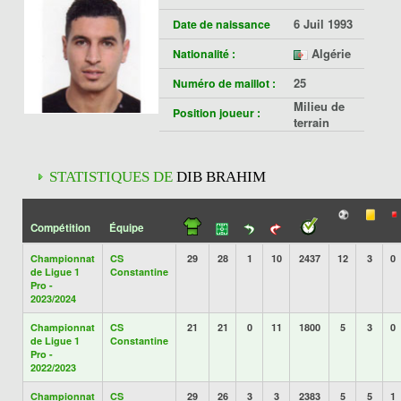
6 Juil 1993
Date de naissance
Algérie
Nationalité :
25
Numéro de maillot :
Milieu de
Position joueur :
terrain
STATISTIQUES DE
DIB BRAHIM
Compétition
Équipe
Championnat
CS
29
28
1
10
2437
12
3
0
de Ligue 1
Constantine
Pro -
2023/2024
Championnat
CS
21
21
0
11
1800
5
3
0
de Ligue 1
Constantine
Pro -
2022/2023
Championnat
CS
29
26
3
3
2383
5
5
1