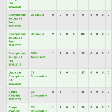
Pro -
2022/2023
Championnat
JS Saoura
0
0
0
0
0
0
0
0
0
de Ligue 1
Pro -
2021/2022
Championnat
JS Saoura
2
2
0
0
180
0
0
0
0
de Ligue 1
Pro -
2019/2020
Championnat
DRB
1
1
0
0
90
0
0
0
0
de Ligue 1
Tadjenanet
Pro -
2018/2019
Ligue des
CS
1
1
0
1
87
0
0
0
0
Champions
Constantine
CAF
2023/2024
Coupe
CS
2
1
1
1
86
0
0
0
0
d'Algérie
Constantine
2023/2024
Coupe
CS
1
1
0
0
90
0
0
0
0
d'Algérie
Constantine