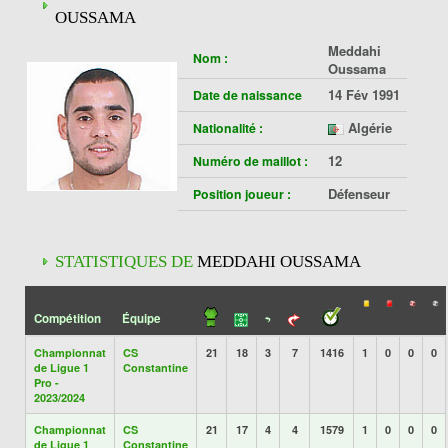
OUSSAMA
Meddahi
Nom :
Oussama
14 Fév 1991
Date de naissance
Algérie
Nationalité :
12
Numéro de maillot :
Défenseur
Position joueur :
STATISTIQUES DE
MEDDAHI OUSSAMA
Compétition
Équipe
Championnat
CS
21
18
3
7
1416
1
0
0
0
de Ligue 1
Constantine
Pro -
2023/2024
Championnat
CS
21
17
4
4
1579
1
0
0
0
de Ligue 1
Constantine