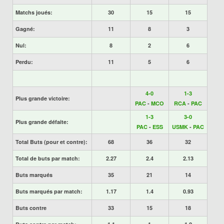
Matchs joués:
30
15
15
Gagné:
11
8
3
Nul:
8
2
6
Perdu:
11
5
6
4-0
1-3
Plus grande victoire:
PAC
-
MCO
RCA
-
PAC
1-3
3-0
Plus grande défaite:
PAC
-
ESS
USMK
-
PAC
Total Buts (pour et contre):
68
36
32
Total de buts par match:
2.27
2.4
2.13
Buts marqués
35
21
14
Buts marqués par match:
1.17
1.4
0.93
Buts contre
33
15
18