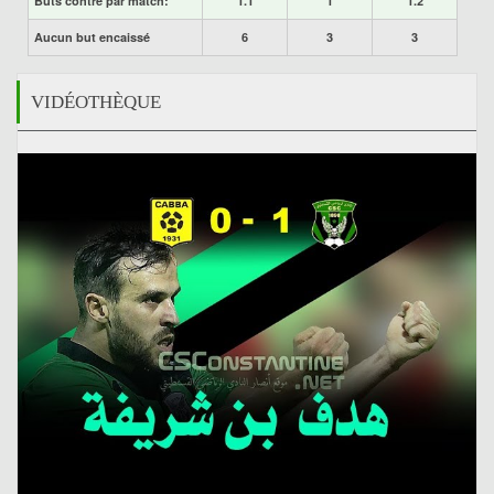
Buts contre par match:
1.1
1
1.2
Aucun but encaissé
6
3
3
VIDÉOTHÈQUE