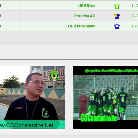
8
USMBlida
1 - 
8
Paradou AC
3 - 
8
DRBTadjenanet
2 - 