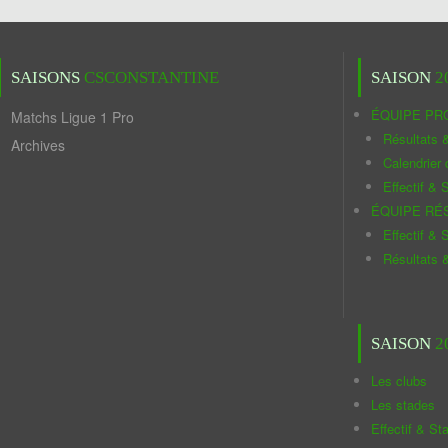
SAISONS
CSCONSTANTINE
SAISON
2
ÉQUIPE PR
Matchs Ligue 1 Pro
Résultats 
Archives
Calendrier
Effectif & S
ÉQUIPE RÉ
Effectif & S
Résultats 
SAISON
2
Les clubs
Les stades
Effectif & St