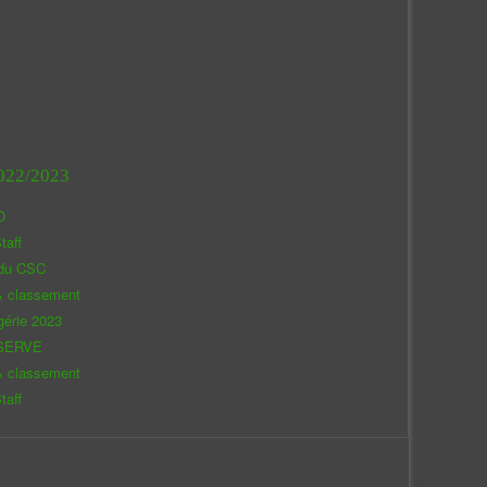
022/2023
O
taff
 du CSC
& classement
gérie 2023
SERVE
& classement
taff