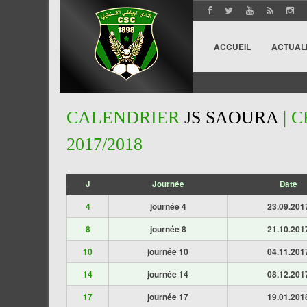
ACCUEIL
ACTUAL
CALENDRIER
JS SAOURA
| 
2017/2018
J
Journée
Date
';
4
journée 4
23.09.201
8
journée 8
21.10.201
10
journée 10
04.11.201
14
journée 14
08.12.201
17
journée 17
19.01.201