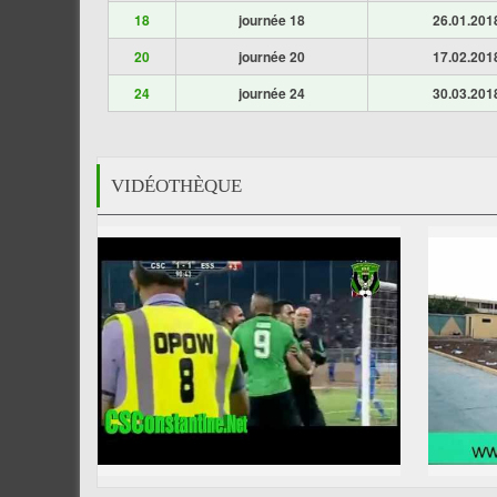
18
journée 18
26.01.201
20
journée 20
17.02.201
24
journée 24
30.03.201
VIDÉOTHÈQUE