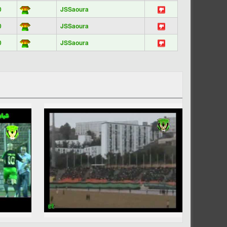
0
JSSaoura
0
JSSaoura
0
JSSaoura