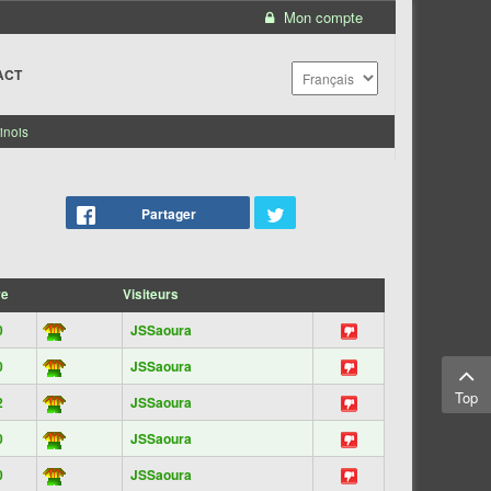
Mon compte
ACT
inois
Partager
re
Visiteurs
0
JSSaoura
0
JSSaoura
Top
2
JSSaoura
0
JSSaoura
0
JSSaoura