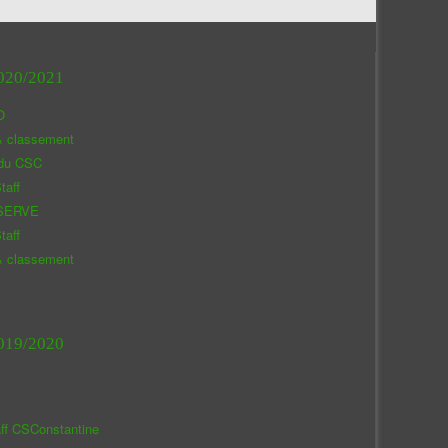
020/2021
O
& classement
 du CSC
taff
SERVE
taff
& classement
019/2020
aff CSConstantine