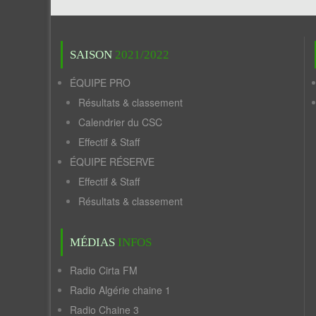
SAISON
2021/2022
ÉQUIPE PRO
Résultats & classement
Calendrier du CSC
Effectif & Staff
ÉQUIPE RÉSERVE
Effectif & Staff
Résultats & classement
MÉDIAS
INFOS
Radio Cirta FM
Radio Algérie chaine 1
Radio Chaine 3