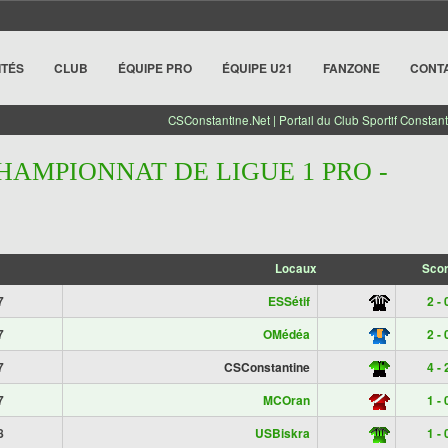
ITÉS
CLUB
ÉQUIPE PRO
ÉQUIPE U21
FANZONE
CONT
CSConstantine.Net | Portail du Club Sportif Constant
CHAMPIONNAT DE LIGUE 1 PRO -
Locaux
Sco
7
ESSétif
2 - 
7
OMédéa
2 - 
7
CSConstantine
4 - 
7
MCOran
1 - 
8
USBiskra
1 - 