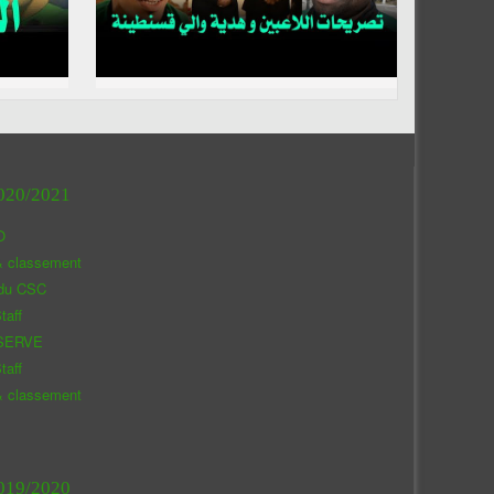
020/2021
O
& classement
 du CSC
taff
SERVE
taff
& classement
019/2020