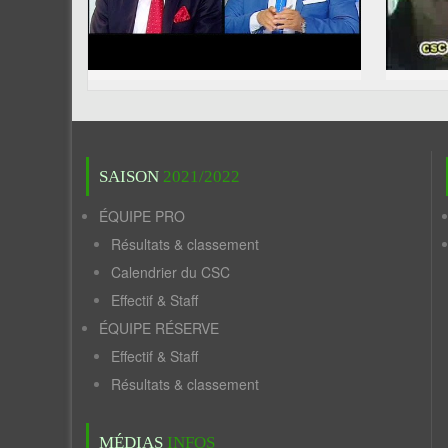
SAISON
2021/2022
ÉQUIPE PRO
Résultats & classement
Calendrier du CSC
Effectif & Staff
ÉQUIPE RÉSERVE
Effectif & Staff
Résultats & classement
MÉDIAS
INFOS