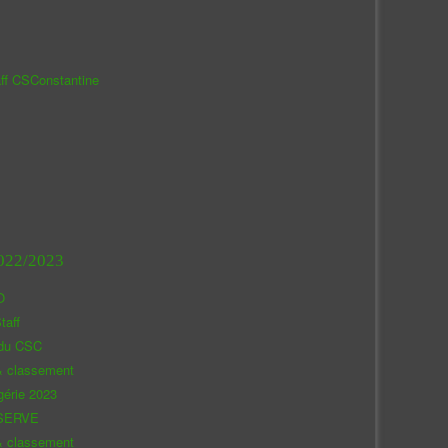
aff CSConstantine
022/2023
O
taff
 du CSC
& classement
gérie 2023
SERVE
& classement