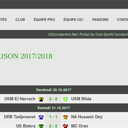
ITÉS
CLUB
ÉQUIPE PRO
ÉQUIPE U21
FANZONE
CONT
CSConstantine.Net | Portail du Club Sportif Constant
AISON 2017/2018
Vendredi 20.10.2017
USM El Harrach
2 - 0
USM Blida
Samedi 21.10.2017
DRB Tadjenanet
1 - 1
NA Hussein Dey
US Biskra
2 - 2
MC Oran