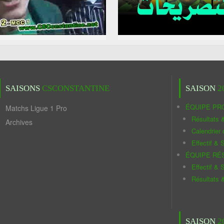
SAISONS
CSCONSTANTINE
SAISON
2
ÉQUIPE PR
Matchs Ligue 1 Pro
Résultats 
Archives
Calendrier
Effectif & S
ÉQUIPE RÉ
Effectif & S
Résultats 
SAISON
2