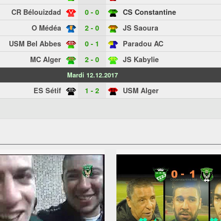
CR Bélouizdad
0 - 0
CS Constantine
O Médéa
2 - 0
JS Saoura
USM Bel Abbes
0 - 1
Paradou AC
MC Alger
2 - 0
JS Kabylie
Mardi 12.12.2017
ES Sétif
1 - 2
USM Alger