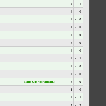
0
-
1
1
-
0
1
-
0
0
-
0
1
-
3
2
-
0
1
-
0
1
-
1
1
-
0
1
-
0
Stade Chahid Hamlaoui
2
-
0
2
-
0
1
-
1
2
-
2