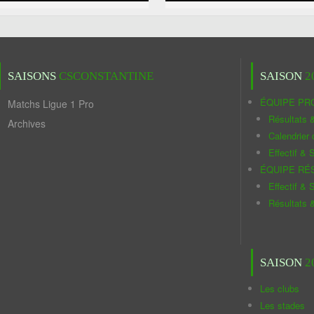
SAISONS
CSCONSTANTINE
SAISON
2
ÉQUIPE PR
Matchs Ligue 1 Pro
Résultats 
Archives
Calendrier
Effectif & S
ÉQUIPE RÉ
Effectif & S
Résultats 
SAISON
2
Les clubs
Les stades