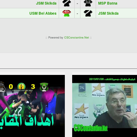
JSM Skikda
-
MSP Batna
USM Bel Abbes
-
JSM Skikda
:: Powered by
CSConstantine.Net
::