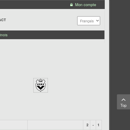
Mon compte
ACT
inois
Top
2
-
1