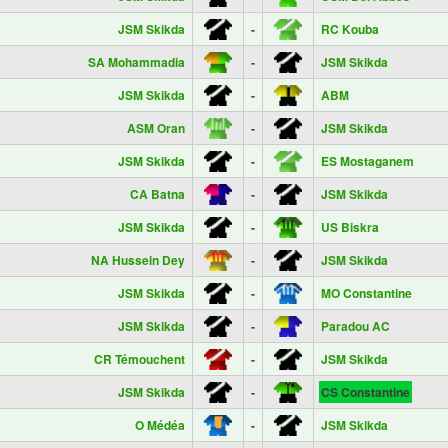
JSM Skikda
-
RC Kouba
SA Mohammadia
-
JSM Skikda
JSM Skikda
-
ABM
ASM Oran
-
JSM Skikda
JSM Skikda
-
ES Mostaganem
CA Batna
-
JSM Skikda
JSM Skikda
-
US Biskra
NA Hussein Dey
-
JSM Skikda
JSM Skikda
-
MO Constantine
JSM Skikda
-
Paradou AC
CR Témouchent
-
JSM Skikda
JSM Skikda
-
CS Constantine
O Médéa
-
JSM Skikda