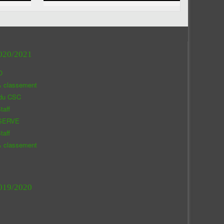
020/2021
O
& classement
 du CSC
taff
SERVE
taff
& classement
019/2020