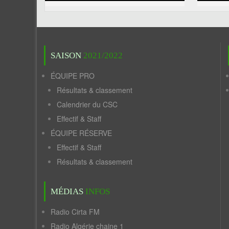
SAISON
2021/2022
ÉQUIPE PRO
Résultats & classement
Calendrier du CSC
Effectif & Staff
ÉQUIPE RÉSERVE
Effectif & Staff
Résultats & classement
MÉDIAS
INFOS
Radio Cirta FM
Radio Algérie chaine 1