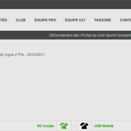
ITÉS
CLUB
ÉQUIPE PRO
ÉQUIPE U21
FANZONE
CONT
CSConstantine.Net | Portail du Club Sportif Constant
de Ligue 2 Pro - 2010/2011
RC Kouba
-
JSM Skikda