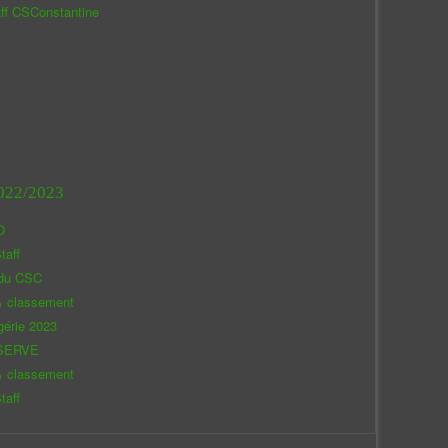
aff CSConstantine
022/2023
O
taff
 du CSC
& classement
gérie 2023
SERVE
& classement
taff