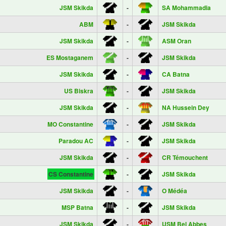
JSM Skikda
-
SA Mohammadia
ABM
-
JSM Skikda
JSM Skikda
-
ASM Oran
ES Mostaganem
-
JSM Skikda
JSM Skikda
-
CA Batna
US Biskra
-
JSM Skikda
JSM Skikda
-
NA Hussein Dey
MO Constantine
-
JSM Skikda
Paradou AC
-
JSM Skikda
JSM Skikda
-
CR Témouchent
CS Constantine
-
JSM Skikda
JSM Skikda
-
O Médéa
MSP Batna
-
JSM Skikda
JSM Skikda
-
USM Bel Abbes