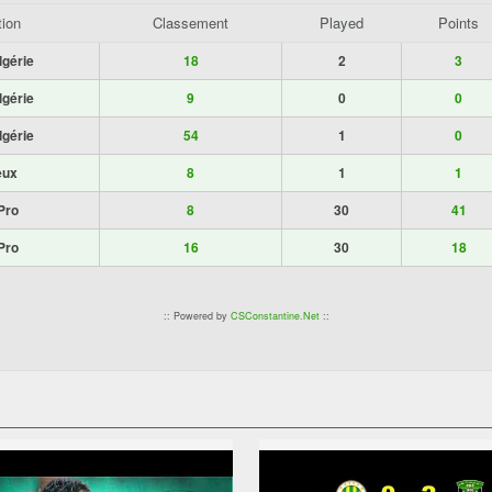
tion
Classement
Played
Points
lgérie
18
2
3
lgérie
9
0
0
lgérie
54
1
0
eux
8
1
1
Pro
8
30
41
Pro
16
30
18
:: Powered by
CSConstantine.Net
::