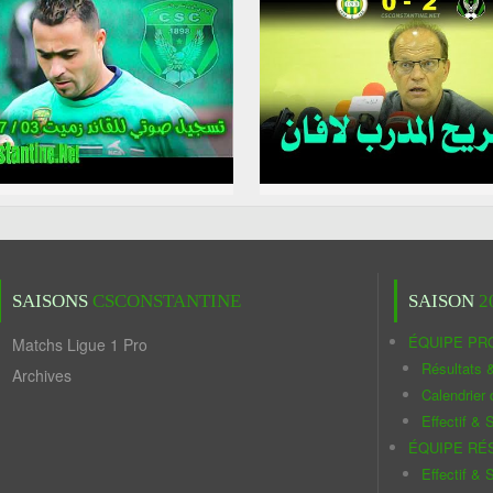
SAISONS
CSCONSTANTINE
SAISON
2
ÉQUIPE PR
Matchs Ligue 1 Pro
Résultats 
Archives
Calendrier
Effectif & S
ÉQUIPE RÉ
Effectif & S