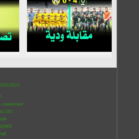
020/2021
O
& classement
 du CSC
taff
SERVE
taff