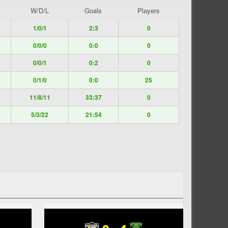
W/D/L
Goals
Players
1/0/1
2:3
0
0/0/0
0:0
0
0/0/1
0:2
0
0/1/0
0:0
25
11/8/11
33:37
0
5/3/22
21:54
0