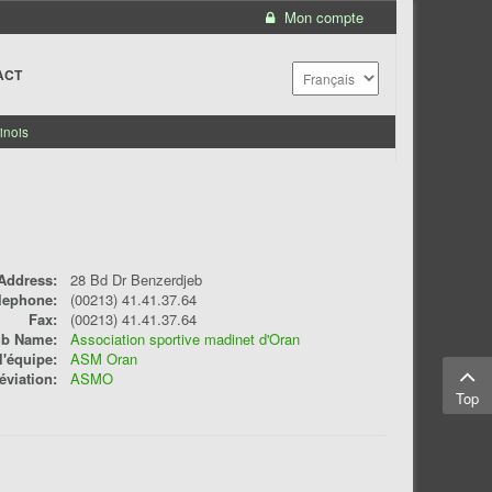
Mon compte
ACT
inois
Address:
28 Bd Dr Benzerdjeb
lephone:
(00213) 41.41.37.64
Fax:
(00213) 41.41.37.64
ub Name:
Association sportive madinet d'Oran
'équipe:
ASM Oran
éviation:
ASMO
Top