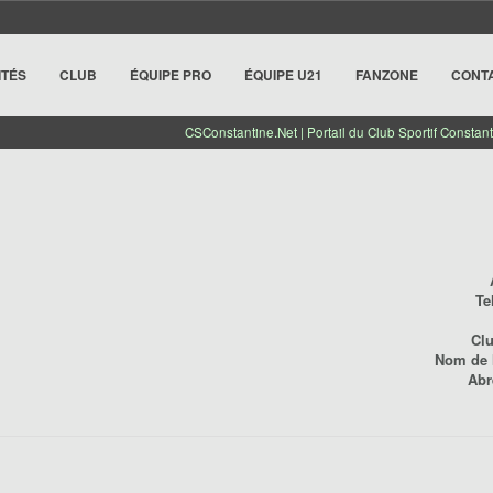
ITÉS
CLUB
ÉQUIPE PRO
ÉQUIPE U21
FANZONE
CONT
CSConstantine.Net | Portail du Club Sportif Constant
Te
Cl
Nom de l
Abr