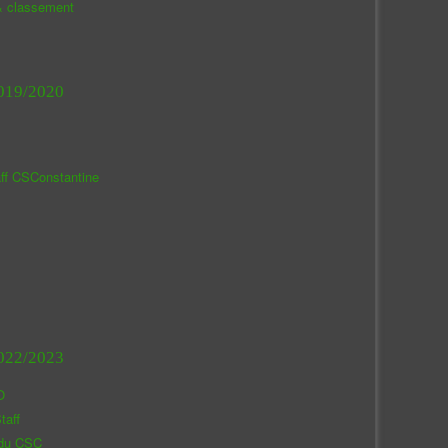
& classement
019/2020
aff CSConstantine
022/2023
O
taff
 du CSC