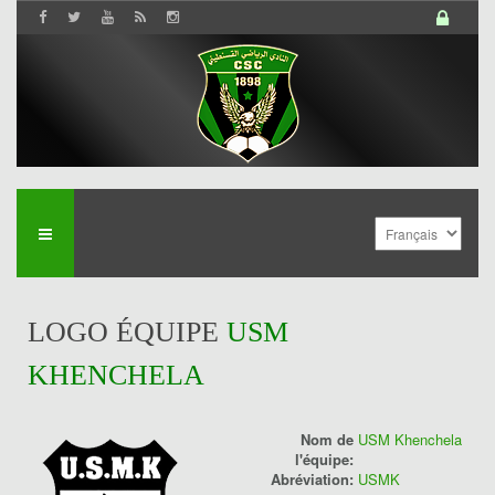
LOGO ÉQUIPE
USM
KHENCHELA
Nom de
USM Khenchela
l'équipe:
Abréviation:
USMK
History