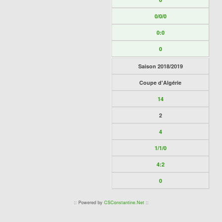
0/0/0
0:0
0
Saison 2018/2019
Coupe d'Algérie
14
2
4
1/1/0
4:2
0
:: Powered by
CSConstantine.Net
::