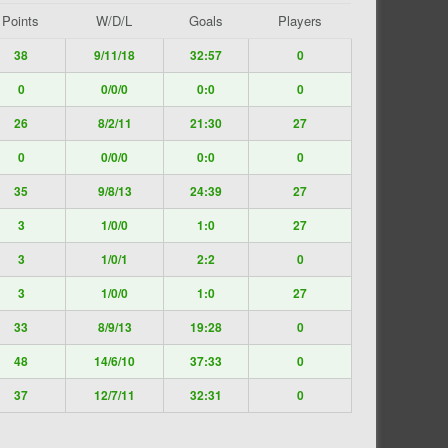
Points
W/D/L
Goals
Players
38
9/11/18
32:57
0
0
0/0/0
0:0
0
26
8/2/11
21:30
27
0
0/0/0
0:0
0
35
9/8/13
24:39
27
3
1/0/0
1:0
27
3
1/0/1
2:2
0
3
1/0/0
1:0
27
33
8/9/13
19:28
0
48
14/6/10
37:33
0
37
12/7/11
32:31
0