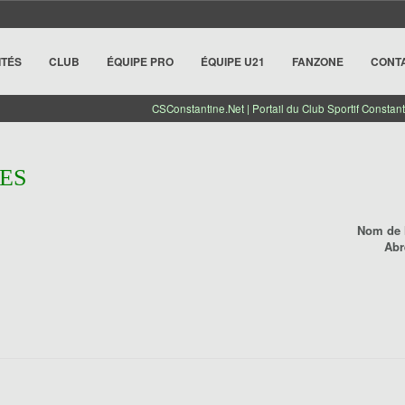
ITÉS
CLUB
ÉQUIPE PRO
ÉQUIPE U21
FANZONE
CONT
CSConstantine.Net | Portail du Club Sportif Constant
ES
Nom de l
Abr