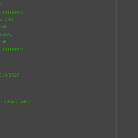
O
& classement
 du CSC
taff
SERVE
taff
& classement
019/2020
aff CSConstantine