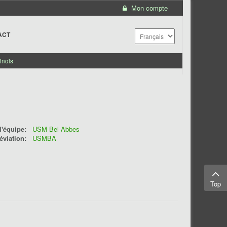
Mon compte
ACT
inois
'équipe:
USM Bel Abbes
éviation:
USMBA
Top