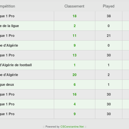
mpétition
Classement
Played
gue 1 Pro
18
38
 de la ligue
2
0
gue 1 Pro
11
21
e d'Algérie
9
0
gue 1 Pro
13
30
'Algérie de football
1
1
e d'Algérie
20
2
gue deux
6
1
gue 1 Pro
16
30
gue 1 Pro
4
30
gue 1 Pro
9
30
:: Powered by
CSConstantine.Net
::