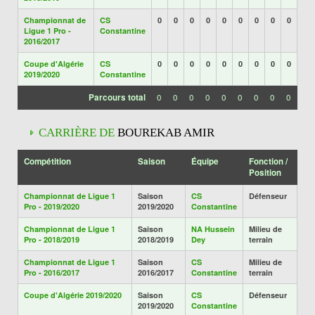
Championnat de
CS
0
0
0
0
0
0
0
0
0
Ligue 1 Pro -
Constantine
2016/2017
Coupe d'Algérie
CS
0
0
0
0
0
0
0
0
0
2019/2020
Constantine
Parcours total
0
0
0
0
0
0
0
0
0
CARRIÈRE DE
BOUREKAB AMIR
Compétition
Saison
Équipe
Fonction /
Position
Championnat de Ligue 1
Saison
CS
Défenseur
Pro - 2019/2020
2019/2020
Constantine
Championnat de Ligue 1
Saison
NA Hussein
Milieu de
Pro - 2018/2019
2018/2019
Dey
terrain
Championnat de Ligue 1
Saison
CS
Milieu de
Pro - 2016/2017
2016/2017
Constantine
terrain
Coupe d'Algérie 2019/2020
Saison
CS
Défenseur
2019/2020
Constantine