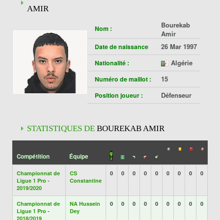
AMIR
Bourekab
Nom :
Amir
26 Mar 1997
Date de naissance
Algérie
Nationalité :
15
Numéro de maillot :
Défenseur
Position joueur :
STATISTIQUES DE
BOUREKAB AMIR
Compétition
Équipe
Championnat de
CS
0
0
0
0
0
0
0
0
0
Ligue 1 Pro -
Constantine
2019/2020
Championnat de
NA Hussein
0
0
0
0
0
0
0
0
0
Ligue 1 Pro -
Dey
2018/2019