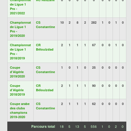
de Ligue 1
Pro -
2021/2022
Championnat
CS
10
2
8
2
282
1
0
1
0
de Ligue 1
Constantine
Pro -
2019/2020
Championnat
CR
2
1
1
1
67
0
0
1
0
de Ligue 1
Bélouizdad
Pro -
2018/2019
Coupe
CS
1
0
1
0
25
0
0
0
0
d'Algérie
Constantine
2019/2020
Coupe
CR
2
1
1
1
90
0
0
0
0
d'Algérie
Bélouizdad
2018/2019
Coupe arabe
CS
2
1
1
1
62
0
0
0
0
des clubs
Constantine
champions
2019-2020
Parcours total
18
5
13
5
556
1
0
2
0