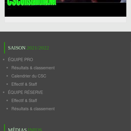
SAISON
2021/2022
ÉQUIPE PRO
Résultats & classement
Calendrier du CSC
Effectif & Staff
ÉQUIPE RÉSERVE
Effectif & Staff
Résultats & classement
MÉDIAS
INFOS