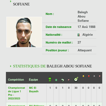
SOFIANE
Balegh
Nom :
Abou
Sofiane
17 Aoû 1988
Date de naissance
Algérie
Nationalité :
27
Numéro de maillot :
Attaquant
Position joueur :
STATISTIQUES DE
BALEGH ABOU SOFIANE
Compétition
Équipe
Championnat
MC El
1
0
1
0
30
0
0
0
0
de Ligue 1
Bayadh
Pro -
2022/2023
Championnat
RC Rélizane
0
0
0
0
0
0
0
0
0