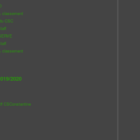
O
& classement
 du CSC
taff
SERVE
taff
& classement
019/2020
aff CSConstantine