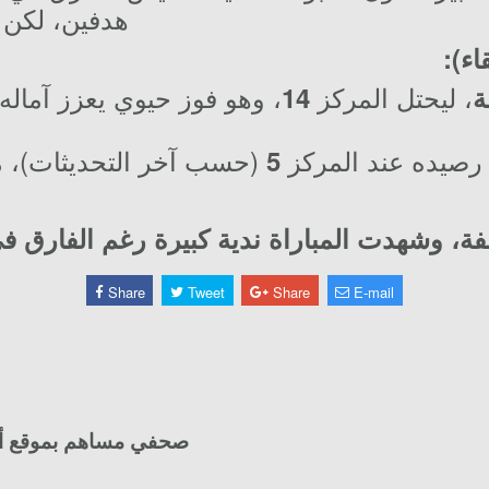
هدفين، لكن ا
اء):
، ليحتل المركز
14
رصيده عند المركز
(حسب آخر التحديثات)، مم
5
فة
، وشهدت المباراة ندية كبيرة رغم الفارق في
Share
Tweet
Share
E-mail
صحفي مساهم بموقع أنص