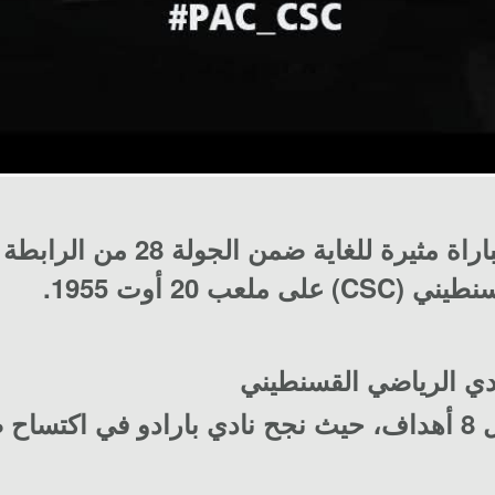
شهد اليوم، الخميس 7 ماي 2026،
سنطيني
(CSC) على ملعب 20 أوت 1955.
​كانت مباراة "مجنونة" شهدت تسجيل 8 أهداف، حيث نجح نادي بار