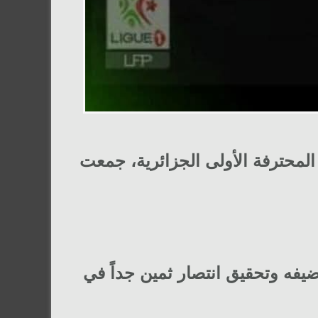
 مباراة مثيرة للغاية ضمن الجولة 28 من الرابطة المحترفة الأولى الجزائرية، جمعت
ادو في اكتساح ضيفه وتحقيق انتصار ثمين جداً في