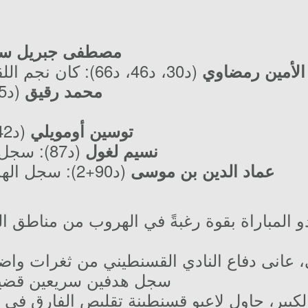
مصطفى جبريل سو
(د30، د46، د66): كان نجم اللقاء بدون منازع بتسجيله "هاتريك".
الأمين رمضاوي
(د85): سجل الهدف الخامس لبارادو.
محمد رقيق
(د42): قلص الفارق في الشوط الأول.
توسين أومويلي
(د87): سجل الهدف الثاني للـ "سي اس سي".
نسيم لغول
(د90+2): سجل الهدف الثالث في الوقت بدل الضائع.
عماد الدين بن موسى
و المباراة بقوة رغبةً في الهروب من مناطق ا
، عانى دفاع النادي القسنطيني من ثغرات واض
سجل هدفين سريعين قضيا 
لكبير، حاول لاعبو قسنطينة تقليص الفارق في 