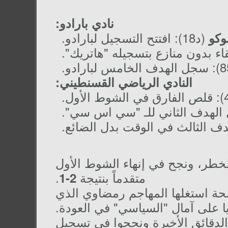
نادي بارادو:
(د18): افتتح التسجيل لبارادو.
كو
النادي الرياضي القسنطيني:
لخطر، ونجح في إنهاء الشوط الأول
متقدماً بنتيجة
.
2-1
حة استغلها المهاجم رمضاوي الذي
على آمال "السياسي" في العودة.
الدقائق الأخيرة ونجحوا في تسجيل