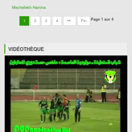
Mechellekh Hamina
Page 1 sur 4
1
2
3
4
Fin
VIDÉOTHÈQUE