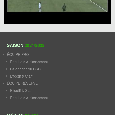
SAISON
2021/2022
ÉQUIPE PRO
Résultats & classement
Calendrier du CSC
Effectif & Staff
ÉQUIPE RÉSERVE
Effectif & Staff
Résultats & classement