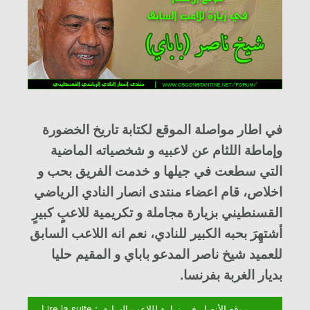
في اطار مواصلة الموقع لكتابة تاريخ الخضورة
وإماطة اللثام عن لاعبيه و شخصياته الماضية
التي سطعت في جيلها و خدمت الفريق بحب و
اخلاص، قام اعضاء منتدى انصار النادي الرياضي
القسنطيني بزيارة مجاملة و تكريمية للاعبٍ كبيرٍ
أشتهِرَ بحبه الكبير للنادي، نعم انه اللاعب السابق
للعميد
شيخ ناصر المدعو باباي
و المقيم حليا
بديار الغربة بفرنسا
.
Lire la suite : موقع الأنصار في زيارة لللاعب السابق