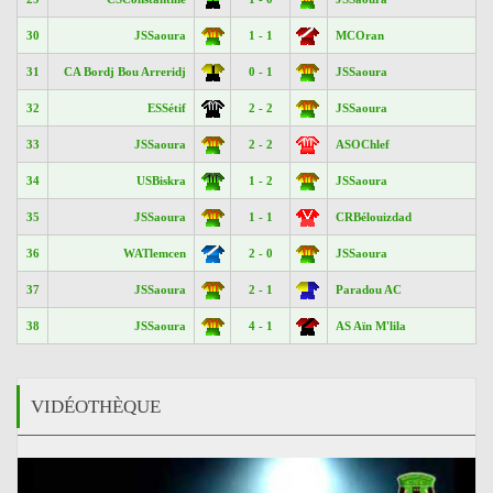
30
JSSaoura
1 - 1
MCOran
31
CA Bordj Bou Arreridj
0 - 1
JSSaoura
32
ESSétif
2 - 2
JSSaoura
33
JSSaoura
2 - 2
ASOChlef
34
USBiskra
1 - 2
JSSaoura
35
JSSaoura
1 - 1
CRBélouizdad
36
WATlemcen
2 - 0
JSSaoura
37
JSSaoura
2 - 1
Paradou AC
38
JSSaoura
4 - 1
AS Aïn M'lila
VIDÉOTHÈQUE