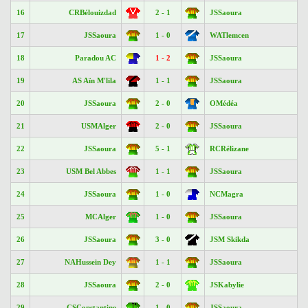
16
CRBélouizdad
2 - 1
JSSaoura
17
JSSaoura
1 - 0
WATlemcen
18
Paradou AC
1 - 2
JSSaoura
19
AS Aïn M'lila
1 - 1
JSSaoura
20
JSSaoura
2 - 0
OMédéa
21
USMAlger
2 - 0
JSSaoura
22
JSSaoura
5 - 1
RCRélizane
23
USM Bel Abbes
1 - 1
JSSaoura
24
JSSaoura
1 - 0
NCMagra
25
MCAlger
1 - 0
JSSaoura
26
JSSaoura
3 - 0
JSM Skikda
27
NAHussein Dey
1 - 1
JSSaoura
28
JSSaoura
2 - 0
JSKabylie
29
CSConstantine
1 - 0
JSSaoura