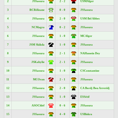
2
JSSaoura
2 - 2
USMAlger
3
RCRélizane
0 - 0
JSSaoura
4
JSSaoura
2 - 0
USM Bel Abbes
5
NCMagra
0 - 2
JSSaoura
6
JSSaoura
1 - 0
MCAlger
7
JSM Skikda
1 - 0
JSSaoura
8
JSSaoura
2 - 1
NAHussein Dey
9
JSKabylie
2 - 1
JSSaoura
10
JSSaoura
1 - 0
CSConstantine
11
MCOran
2 - 1
JSSaoura
12
JSSaoura
2 - 0
CA Bordj Bou Arreridj
13
JSSaoura
1 - 0
ESSétif
14
ASOChlef
0 - 6
JSSaoura
15
JSSaoura
4 - 0
USBiskra