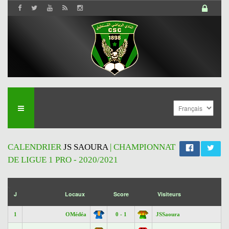
CALENDRIER
JS SAOURA
| CHAMPIONNAT
DE LIGUE 1 PRO - 2020/2021
';
J
Locaux
Score
Visiteurs
1
OMédéa
0 - 1
JSSaoura