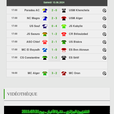
Samedi 15.06.2024
Paradou AC
2 - 0
USM Khenchela
17:00
NC Magra
2 - 3
USM Alger
17:00
US Souf
0 - 4
JS Kabylie
17:00
JS Saoura
1 - 2
CR Bélouizdad
17:00
ASO Chlef
2 - 1
US Biskra
17:00
MC El Bayadh
1 - 0
ES Ben Aknoun
17:00
CS Constantine
1 - 2
ES Sétif
17:00
MC Alger
3 - 2
MC Oran
19:00
VIDÉOTHÈQUE