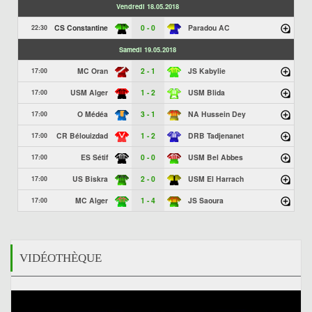
Vendredi 18.05.2018
CS Constantine
0 - 0
Paradou AC
22:30
Samedi 19.05.2018
MC Oran
2 - 1
JS Kabylie
17:00
USM Alger
1 - 2
USM Blida
17:00
O Médéa
3 - 1
NA Hussein Dey
17:00
CR Bélouizdad
1 - 2
DRB Tadjenanet
17:00
ES Sétif
0 - 0
USM Bel Abbes
17:00
US Biskra
2 - 0
USM El Harrach
17:00
MC Alger
1 - 4
JS Saoura
17:00
VIDÉOTHÈQUE