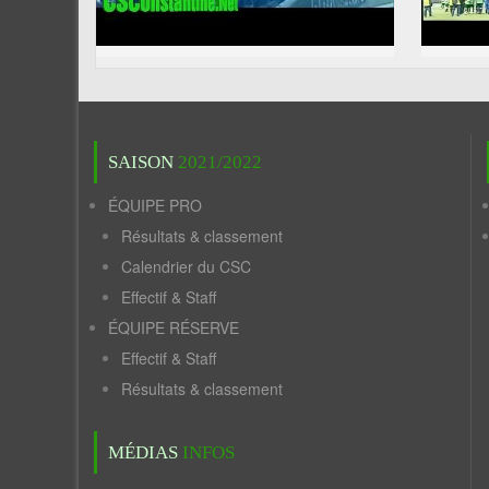
SAISON
2021/2022
ÉQUIPE PRO
Résultats & classement
Calendrier du CSC
Effectif & Staff
ÉQUIPE RÉSERVE
Effectif & Staff
Résultats & classement
MÉDIAS
INFOS