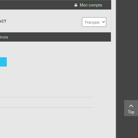
Mon compte
ACT
inois
Top