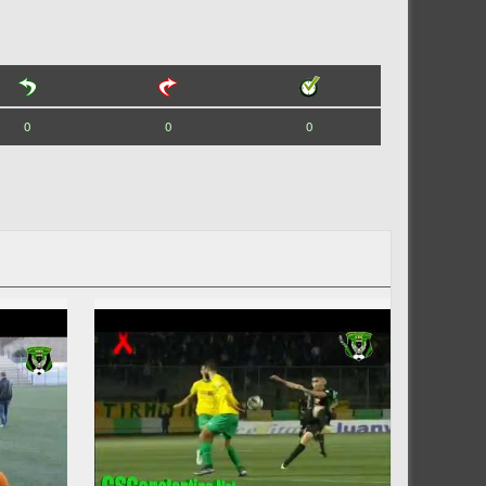
0
0
0