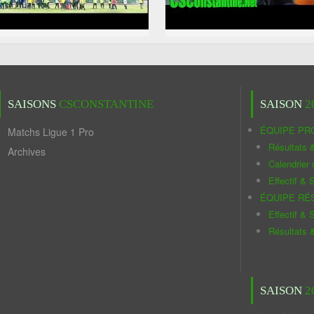
SAISONS
CSCONSTANTINE
SAISON
2
ÉQUIPE PR
Matchs Ligue 1 Pro
Résultats 
Archives
Calendrier
Effectif & S
ÉQUIPE RÉ
Effectif & S
Résultats 
SAISON
2