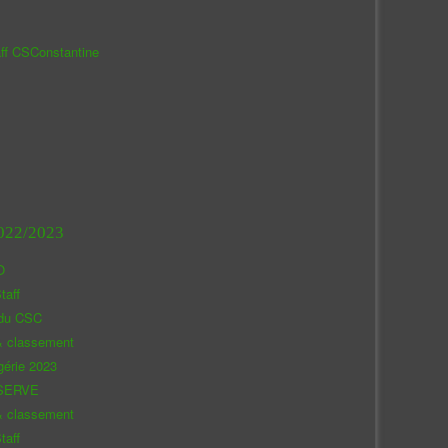
aff CSConstantine
022/2023
O
taff
 du CSC
& classement
gérie 2023
SERVE
& classement
taff