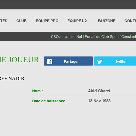
ITÉS
CLUB
ÉQUIPE PRO
ÉQUIPE U21
FANZONE
CONT
CSConstantine.Net | Portail du Club Sportif Constant
HE JOUEUR
Partager
twitter
REF NADIR
Abid Charef
Nom :
13 Nov 1988
Date de naissance