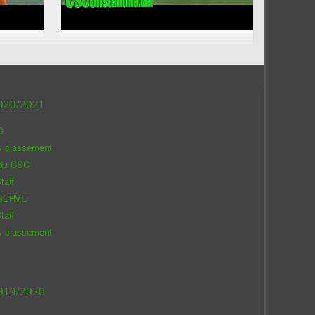
020/2021
O
& classement
 du CSC
taff
SERVE
taff
& classement
019/2020