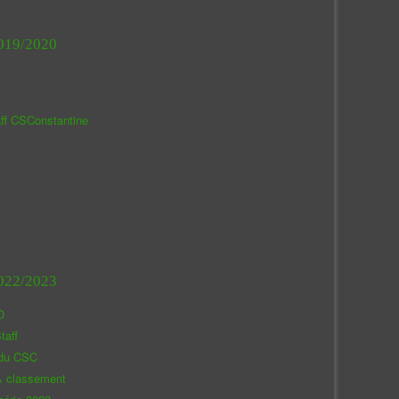
019/2020
aff CSConstantine
022/2023
O
taff
 du CSC
& classement