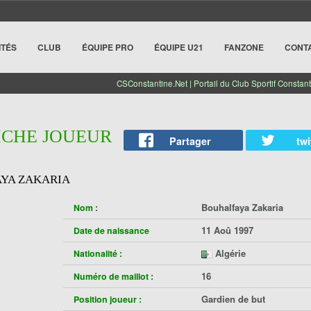
ITÉS
CLUB
ÉQUIPE PRO
ÉQUIPE U21
FANZONE
CONT
CSConstantine.Net | Portail du Club Sportif Constant
FICHE JOUEUR
Partager
twi
YA ZAKARIA
Bouhalfaya Zakaria
Nom :
11 Aoû 1997
Date de naissance
Algérie
Nationalité :
16
Numéro de maillot :
Gardien de but
Position joueur :