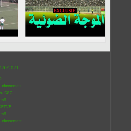
020/2021
O
& classement
 du CSC
taff
SERVE
taff
& classement