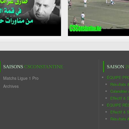
SAISONS
CSCONSTANTINE
SAISON
2
ÉQUIPE PR
Matchs Ligue 1 Pro
Résultats 
Archives
Calendrier
Effectif & S
ÉQUIPE RÉ
Effectif & S
Résultats 