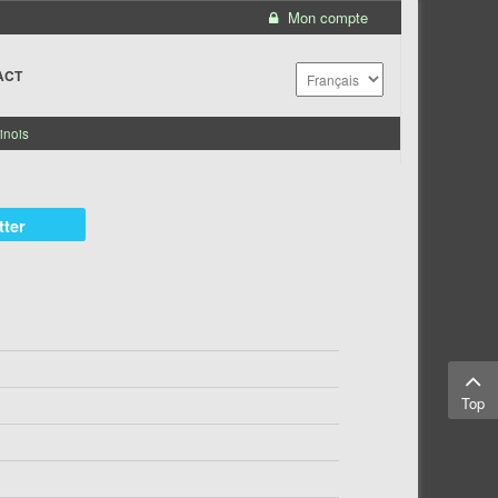
Mon compte
ACT
inois
tter
Top