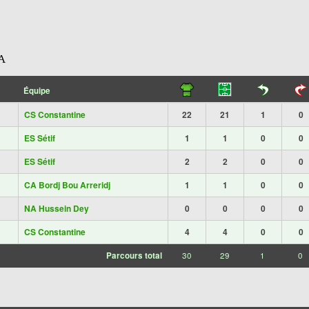
A
Équipe
CS Constantine
22
21
1
0
ES Sétif
1
1
0
0
ES Sétif
2
2
0
0
CA Bordj Bou Arreridj
1
1
0
0
NA Hussein Dey
0
0
0
0
CS Constantine
4
4
0
0
Parcours total
30
29
1
0