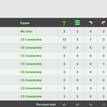
Équipe
MC Oran
2
2
0
2
CS Constantine
12
5
7
3
CS Constantine
17
8
9
2
CS Constantine
0
0
0
0
CS Constantine
4
4
0
1
CS Constantine
3
3
0
1
CS Constantine
0
0
0
0
CS Constantine
5
2
3
0
CS Constantine
2
2
0
2
Parcours total
45
26
19
11