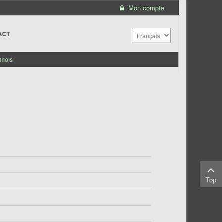
Mon compte
ACT
inois
Top