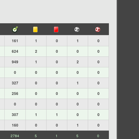
161
1
0
1
0
624
2
0
0
0
949
1
0
2
0
0
0
0
0
0
327
0
0
1
0
256
0
0
0
0
0
0
0
0
0
307
1
1
0
0
160
0
0
1
0
2784
5
1
5
0