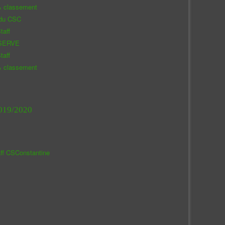
& classement
 du CSC
taff
SERVE
taff
& classement
019/2020
aff CSConstantine