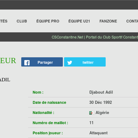
ITÉS
CLUB
ÉQUIPE PRO
ÉQUIPE U21
FANZONE
CONT
CSConstantine.Net | Portail du Club Sportif Constant
UEUR
Partager
twitter
ADIL
Djabout Adil
Nom :
30 Déc 1992
Date de naissance
Algérie
Nationalité :
11
Numéro de maillot :
Attaquant
Position joueur :