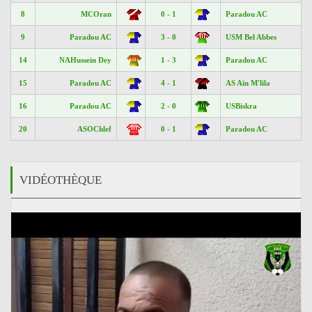
8
MCOran
0 - 1
Paradou AC
9
Paradou AC
3 - 0
USM Bel Abbes
14
NAHussein Dey
1 - 3
Paradou AC
15
Paradou AC
4 - 1
AS Aïn M'lila
16
Paradou AC
2 - 0
USBiskra
20
ASOChlef
0 - 1
Paradou AC
VIDÉOTHÈQUE