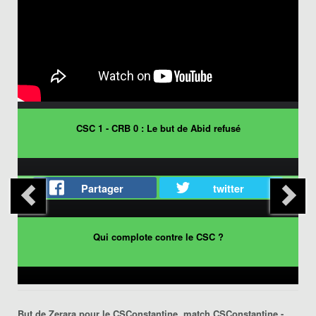
CSC 1 - CRB 0 : Le but de Abid refusé
Partager
twitter
Qui complote contre le CSC ?
But de Zerara pour le CSConstantine, match
CSConstantine -