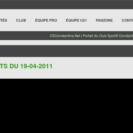
ITÉS
CLUB
ÉQUIPE PRO
ÉQUIPE U21
FANZONE
CONT
CSConstantine.Net | Portail du Club Sportif Constant
S DU 19-04-2011