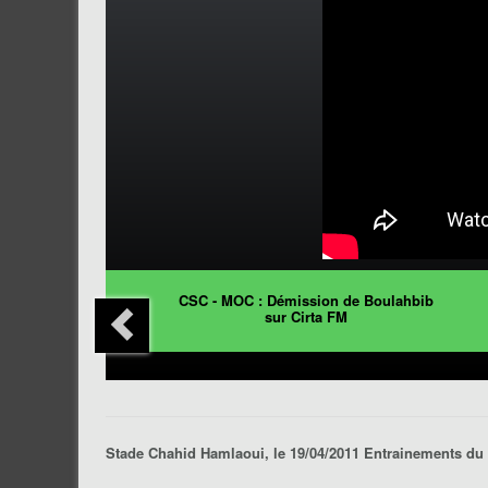
CSC - MOC : Démission de Boulahbib
sur Cirta FM
Stade Chahid Hamlaoui, le 19/04/2011 Entrainements du