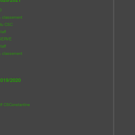
O
& classement
 du CSC
taff
SERVE
taff
& classement
019/2020
aff CSConstantine