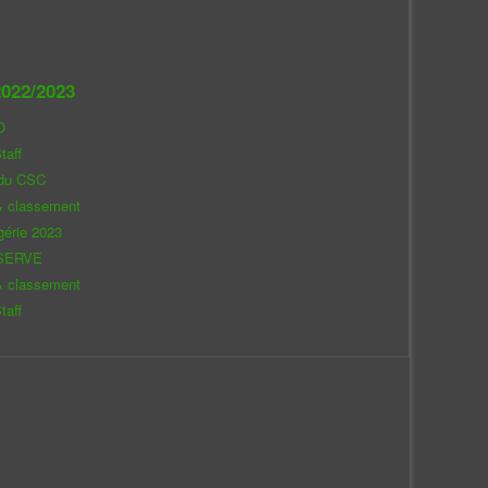
022/2023
O
taff
 du CSC
& classement
gérie 2023
SERVE
& classement
taff