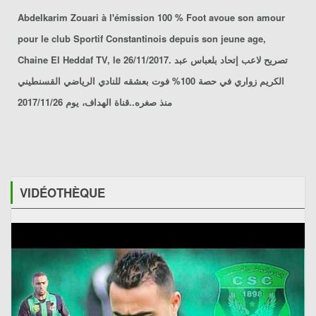
Abdelkarim Zouari
à l'émission 100 % Foot avoue son amour
pour le
club Sportif Constantinois
depuis son jeune age,
Chaine El Heddaf TV, le 26/11/2017. تصريح لاعب إتحاد بلعباس
عبد
الكريم زواري
في حصة 100% فوت بعشقه للنادي الرياضي القسنطيني
منذ صغره..قناة الهداف، يوم 2017/11/26
VIDÉOTHÈQUE