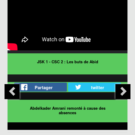
JSK 1 - CSC 2 : Les buts de Abid
Partager
twitter
Abdelkader Amrani remonté à cause des
absences