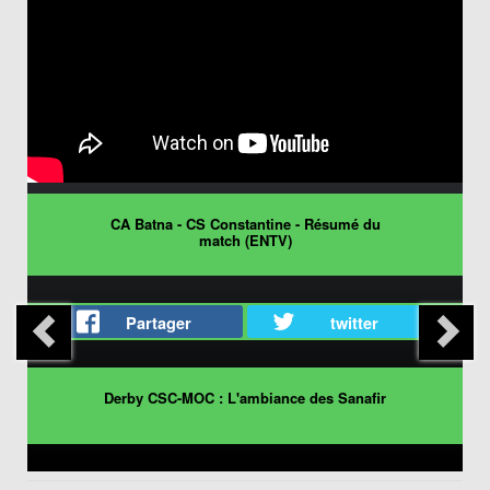
CA Batna - CS Constantine - Résumé du
match (ENTV)
Partager
twitter
Derby CSC-MOC : L'ambiance des Sanafir