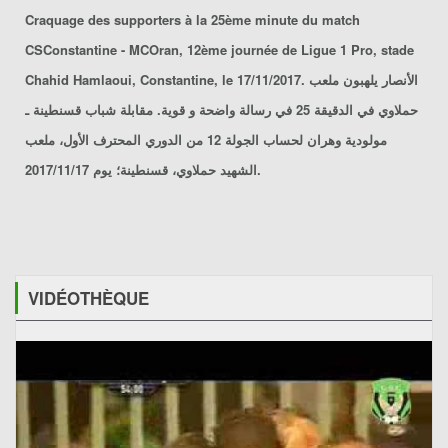
Craquage des supporters à la 25ème minute du match
CSConstantine - MCOran
, 12ème journée de Ligue 1 Pro, stade
Chahid Hamlaoui, Constantine, le 17/11/2017. الأنصار يلهبون ملعب
حملاوي في الدقيقة 25 في رسالة واضحة و قوية. مقابلة
شباب قسنطينة ـ
مولودية وهران
لحساب الجولة 12 من الدوري المحترف الأول، ملعب
الشهيد حملاوي، قسنطينة؛ يوم 2017/11/17.
VIDÉOTHÈQUE