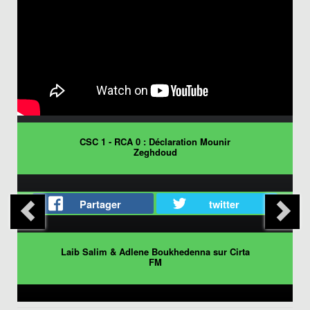
CSC 1 - RCA 0 : Déclaration Mounir
Zeghdoud
Partager
twitter
Laib Salim & Adlene Boukhedenna sur Cirta
FM