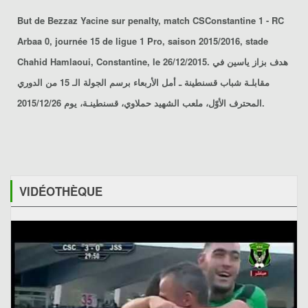
But de Bezzaz Yacine sur penalty, match CSConstantine 1 - RC
Arbaa 0, journée 15 de ligue 1 Pro, saison 2015/2016, stade
Chahid Hamlaoui, Constantine, le 26/12/2015. هدف بزاز ياسين في
مقابلـة شباب قسنطينة ـ أمل الأربعاء برسم الجولة الـ 15 من الدوري
المحترف الأوّل، ملعب الشهيد حملاوي، قسنطينـة، يوم 2015/12/26.
VIDÉOTHÈQUE