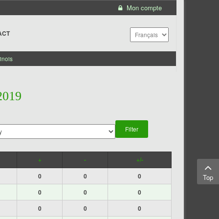
Mon compte
ACT
inois
2019
+
-
+/-
0
0
0
Top
0
0
0
0
0
0