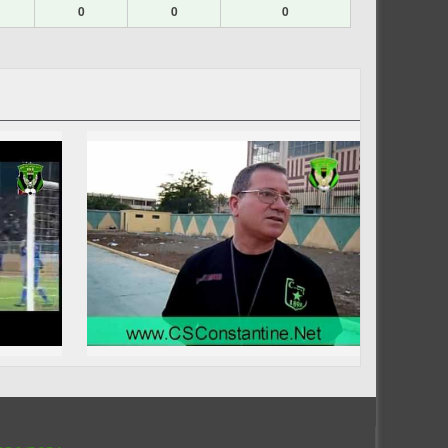
0
0
0