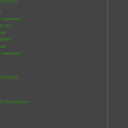
020/2021
O
& classement
 du CSC
taff
SERVE
taff
& classement
019/2020
aff CSConstantine