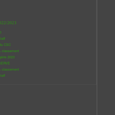
022/2023
O
taff
 du CSC
& classement
gérie 2023
SERVE
& classement
taff