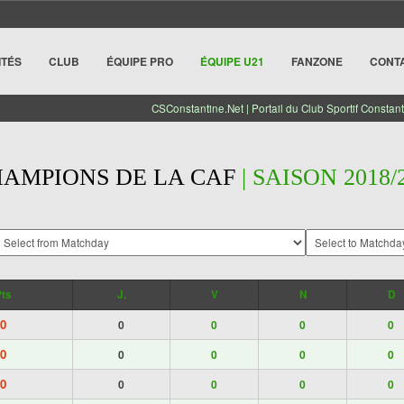
ITÉS
CLUB
ÉQUIPE PRO
ÉQUIPE U21
FANZONE
CONT
CSConstantine.Net | Portail du Club Sportif Constant
HAMPIONS DE LA CAF
| SAISON 2018/
Pts
J.
V
N
D
0
0
0
0
0
0
0
0
0
0
0
0
0
0
0