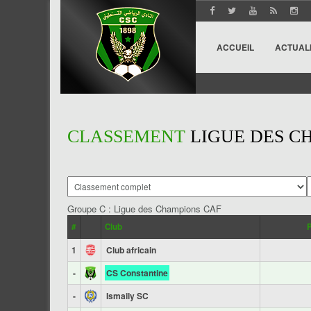
ACCUEIL
ACTUAL
CLASSEMENT
LIGUE DES C
Groupe C : Ligue des Champions CAF
#
Club
1
Club africain
-
CS Constantine
-
Ismaily SC