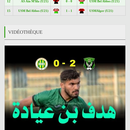
12
AS Aïn M'lila (U21)
0 - 0
USM Bel Abbes (U21)
15
USM Bel Abbes (U21)
1 - 1
USMAlger (U21)
VIDÉOTHÈQUE