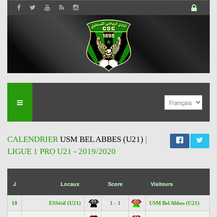
CALENDRIER
USM BEL ABBES (U21)
|
LIGUE 1 PRO U21 - 2019/2020
';
J
Locaux
Score
Visiteurs
10
ESSétif (U21)
1 - 1
USM Bel Abbes (U21)