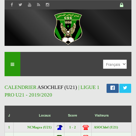
CALENDRIER
ASOCHLEF (U21)
| LIGUE 1
PRO U21 - 2019/2020
';
J
Locaux
Score
Visiteurs
1
NCMagra (U21)
1 - 2
ASOChlef (U21)