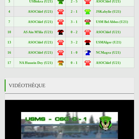
3
USBiskra (U21)
2 - 5
ASOChlef (U21)
4
ASOChlef (U21)
2 - 1
JSKabylie (U21)
7
ASOChlef (U21)
3 - 1
USM Bel Abbes (U21)
10
AS Aïn M'lila (U21)
0 - 2
ASOChlef (U21)
13
ASOChlef (U21)
3 - 2
USMAlger (U21)
16
ASOChlef (U21)
1 - 0
NCMagra (U21)
17
NA Hussein Dey (U21)
0 - 1
ASOChlef (U21)
VIDÉOTHÈQUE