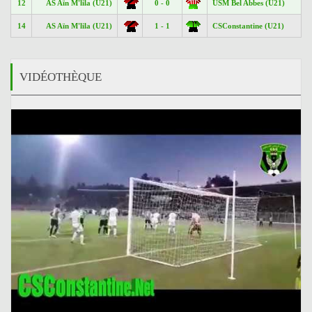
12
AS Aïn M'lila (U21)
0 - 0
USM Bel Abbes (U21)
14
AS Aïn M'lila (U21)
1 - 1
CSConstantine (U21)
VIDÉOTHÈQUE