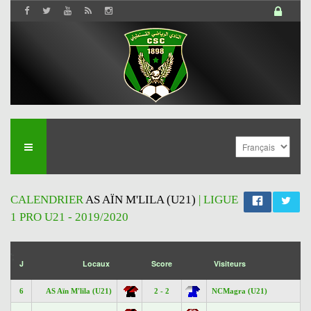
CALENDRIER
AS AÏN M'LILA (U21)
| LIGUE
1 PRO U21 - 2019/2020
';
J
Locaux
Score
Visiteurs
6
AS Aïn M'lila (U21)
2 - 2
NCMagra (U21)