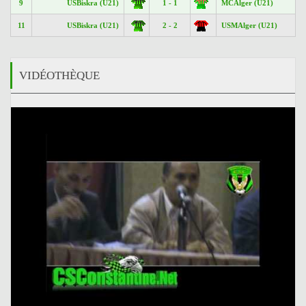
9
USBiskra (U21)
1 - 1
MCAlger (U21)
11
USBiskra (U21)
2 - 2
USMAlger (U21)
VIDÉOTHÈQUE