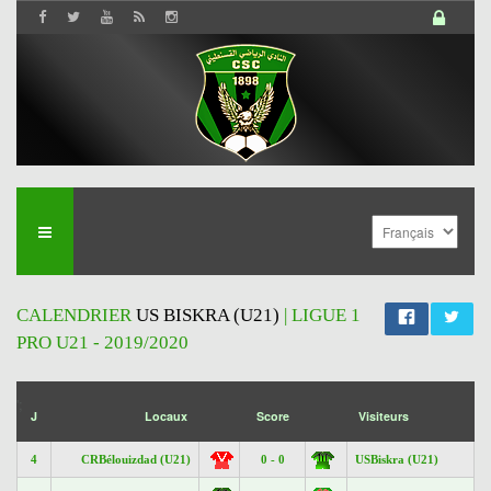
CALENDRIER
US BISKRA (U21)
| LIGUE 1
PRO U21 - 2019/2020
';
J
Locaux
Score
Visiteurs
4
CRBélouizdad (U21)
0 - 0
USBiskra (U21)