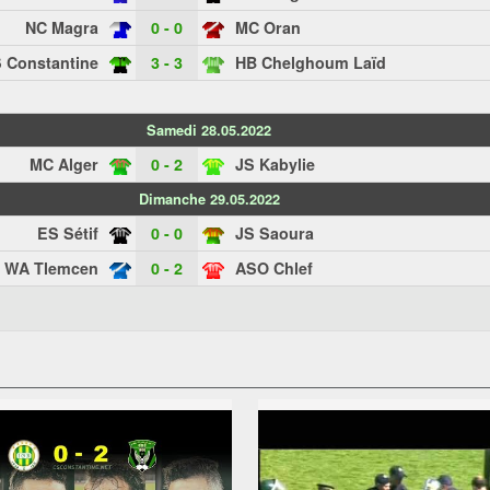
NC Magra
0 - 0
MC Oran
 Constantine
3 - 3
HB Chelghoum Laïd
Samedi 28.05.2022
MC Alger
0 - 2
JS Kabylie
Dimanche 29.05.2022
ES Sétif
0 - 0
JS Saoura
WA Tlemcen
0 - 2
ASO Chlef