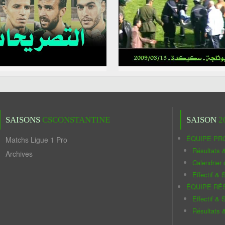
SAISONS
CSCONSTANTINE
SAISON
2
ÉQUIPE PR
Matchs Ligue 1 Pro
Résultats 
Archives
Calendrier
Effectif & S
ÉQUIPE RÉ
Effectif & S
Résultats 