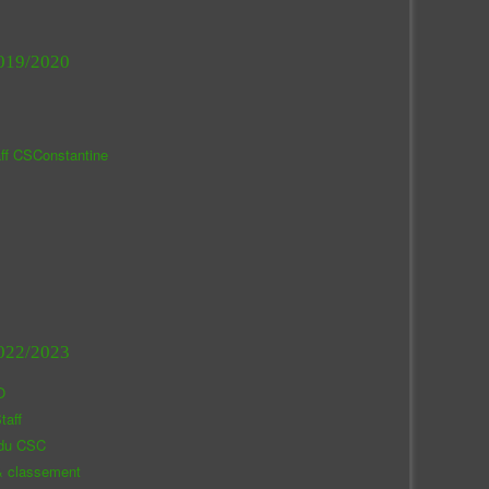
019/2020
aff CSConstantine
022/2023
O
taff
 du CSC
& classement