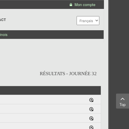
Mon compte
ACT
inois
RÉSULTATS - JOURNÉE 32
Top