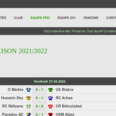
ITÉS
CLUB
ÉQUIPE PRO
ÉQUIPE U21
FANZONE
CONT
CSConstantine.Net | Portail du Club Sportif Constant
AISON 2021/2022
Vendredi 27.05.2022
O Médéa
0 - 1
US Biskra
 Hussein Dey
0 - 1
RC Arbaa
RC Rélizane
0 - 8
CR Bélouizdad
Paradou AC
0 - 1
USM Alger