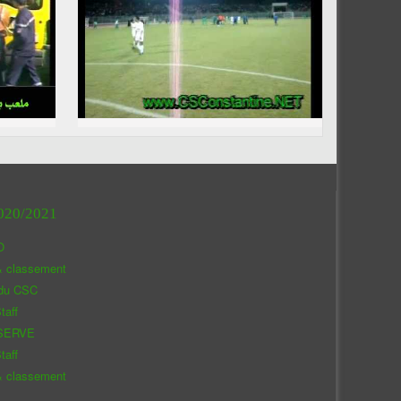
020/2021
O
& classement
 du CSC
taff
SERVE
taff
& classement