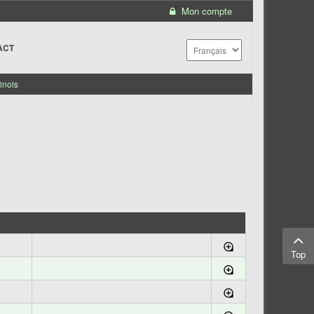
Mon compte
ACT
inois
Top