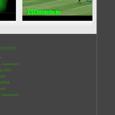
020/2021
O
& classement
 du CSC
taff
SERVE
taff
& classement