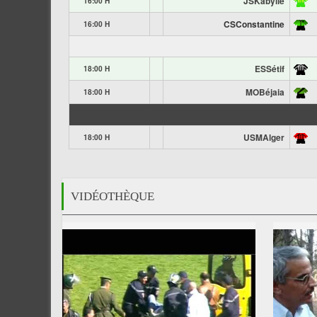
JSKabylie
16:00 H
CSConstantine
16:00 H
ESSétif
18:00 H
MOBéjaia
18:00 H
USMAlger
18:00 H
VIDÉOTHÈQUE