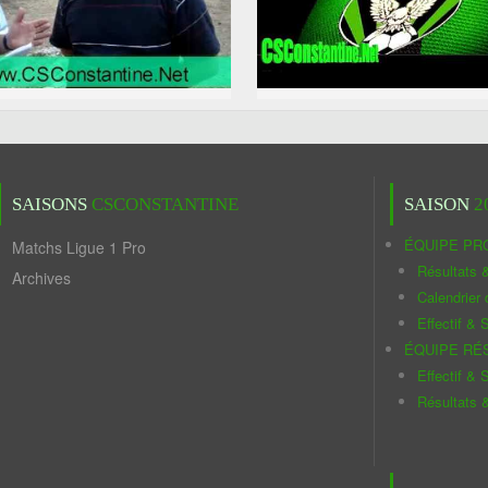
SAISONS
CSCONSTANTINE
SAISON
2
ÉQUIPE PR
Matchs Ligue 1 Pro
Résultats 
Archives
Calendrier
Effectif & S
ÉQUIPE RÉ
Effectif & S
Résultats 