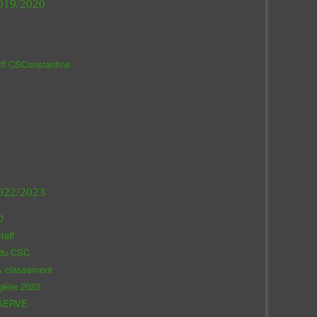
019/2020
aff CSConstantine
022/2023
O
taff
 du CSC
& classement
gérie 2023
SERVE