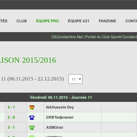
ITÉS
CLUB
ÉQUIPE PRO
ÉQUIPE U21
FANZONE
CONT
CSConstantine.Net | Portail du Club Sportif Constant
AISON 2015/2016
 (06.11.2015 - 22.12.2015)
Vendredi 06.11.2015 - Journée 11
3 - 1
NAHussein Dey
2 - 0
DRBTadjenanet
3 - 1
ASMOran