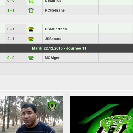
0 - 0
USMBlida
1 - 1
RCRélizane
0 - 1
USMHarrach
2 - 1
JSSaoura
Mardi 22.12.2015 - Journée 11
0 - 0
MCAlger