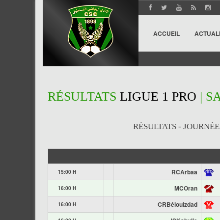
ACCUEIL
ACTUAL
RÉSULTATS
LIGUE 1 PRO
| S
RÉSULTATS - JOURNÉE 11
RCArbaa
15:00 H
MCOran
16:00 H
CRBélouizdad
16:00 H