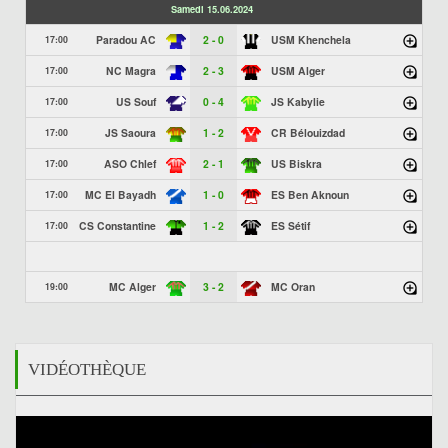
Samedi 15.06.2024
Paradou AC
2 - 0
USM Khenchela
17:00
NC Magra
2 - 3
USM Alger
17:00
US Souf
0 - 4
JS Kabylie
17:00
JS Saoura
1 - 2
CR Bélouizdad
17:00
ASO Chlef
2 - 1
US Biskra
17:00
MC El Bayadh
1 - 0
ES Ben Aknoun
17:00
CS Constantine
1 - 2
ES Sétif
17:00
MC Alger
3 - 2
MC Oran
19:00
VIDÉOTHÈQUE