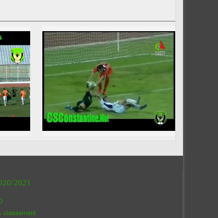
020/2021
O
& classement