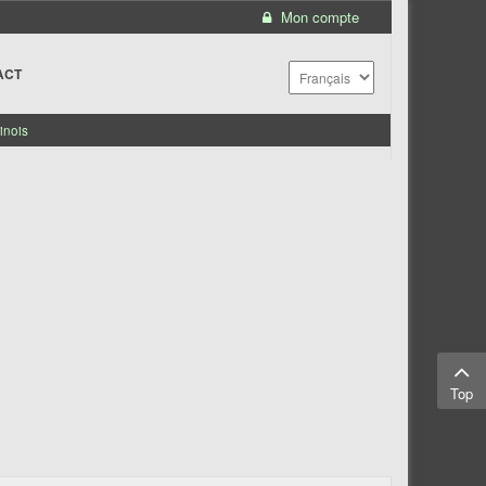
Mon compte
ACT
inois
Top