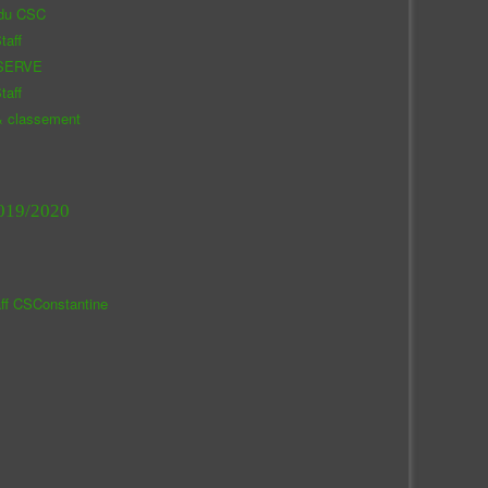
 du CSC
taff
SERVE
taff
& classement
019/2020
aff CSConstantine