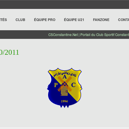
ITÉS
CLUB
ÉQUIPE PRO
ÉQUIPE U21
FANZONE
CONT
CSConstantine.Net | Portail du Club Sportif Constant
0/2011