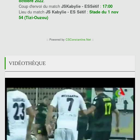
octobre 2022
.
Coup d'envoi du match
JSKabylie - ESSétif
:
17:00
Lieu du match
JS Kabylie - ES Sétif
:
Stade du 1 nov
54 (Tizi-Ouzou)
:: Powered by
CSConstantine.Net
::
VIDÉOTHÈQUE