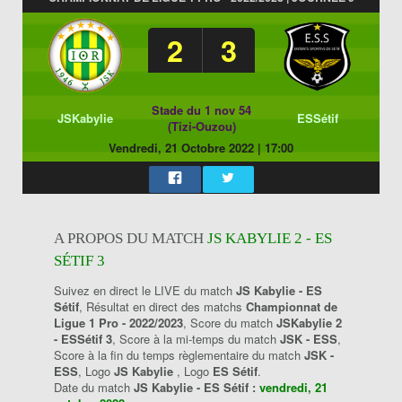
2
3
Stade du 1 nov 54
JSKabylie
ESSétif
(Tizi-Ouzou)
Vendredi, 21 Octobre 2022
|
17:00
A PROPOS DU MATCH
JS KABYLIE 2 - ES
SÉTIF 3
Suivez en direct le LIVE du match
JS Kabylie - ES
Sétif
, Résultat en direct des matchs
Championnat de
Ligue 1 Pro - 2022/2023
, Score du match
JSKabylie 2
- ESSétif 3
, Score à la mi-temps du match
JSK - ESS
,
Score à la fin du temps règlementaire du match
JSK -
ESS
, Logo
JS Kabylie
, Logo
ES Sétif
.
Date du match
JS Kabylie - ES Sétif :
vendredi, 21