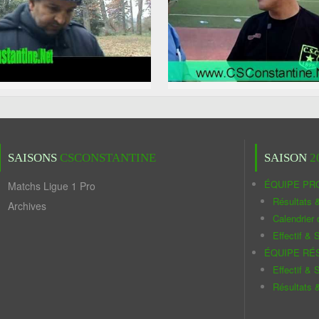
SAISONS
CSCONSTANTINE
SAISON
2
ÉQUIPE PR
Matchs Ligue 1 Pro
Résultats 
Archives
Calendrier
Effectif & S
ÉQUIPE RÉ
Effectif & S
Résultats 