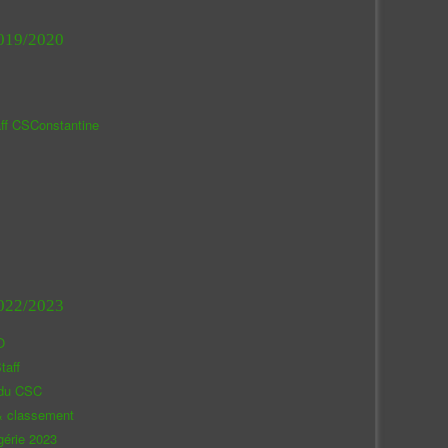
019/2020
aff CSConstantine
022/2023
O
taff
 du CSC
& classement
gérie 2023