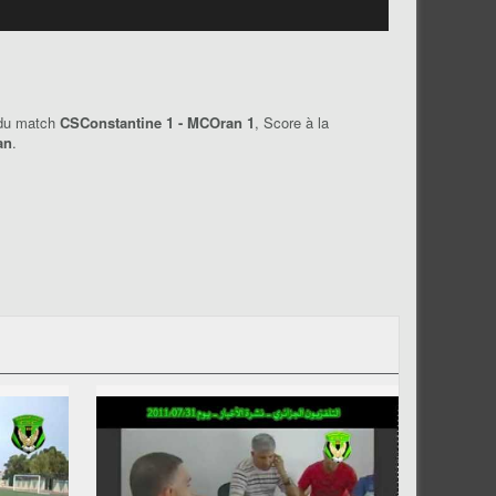
 du match
CSConstantine 1 - MCOran 1
, Score à la
an
.