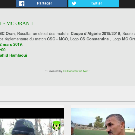
Partager
twitter
1 - MC ORAN 1
 MC Oran
, Résultat en direct des matchs
Coupe d'Algérie 2018/2019
, Score
emps règlementaire du match
CSC - MCO
, Logo
CS Constantine
, Logo
MC Or
2 mars 2019
.
:00
ahid Hamlaoui
:: Powered by
CSConstantine.Net
::