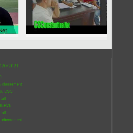
020/2021
O
& classement
 du CSC
taff
SERVE
taff
& classement