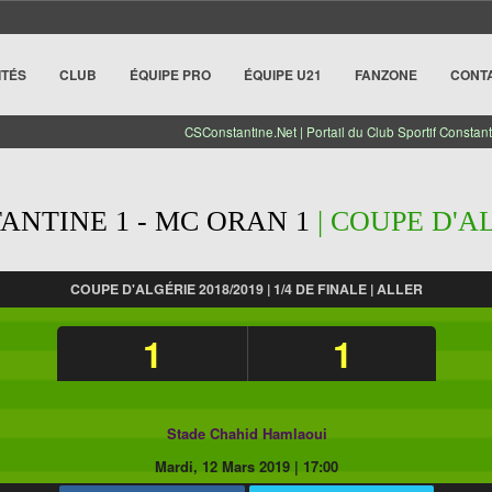
ITÉS
CLUB
ÉQUIPE PRO
ÉQUIPE U21
FANZONE
CONT
CSConstantine.Net | Portail du Club Sportif Constant
ANTINE 1 - MC ORAN 1
| COUPE D'AL
COUPE D'ALGÉRIE 2018/2019 | 1/4 DE FINALE | ALLER
1
1
Stade Chahid Hamlaoui
Mardi, 12 Mars 2019
|
17:00