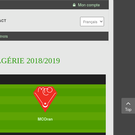
Mon compte
ACT
inois
GÉRIE 2018/2019
Top
MCOran