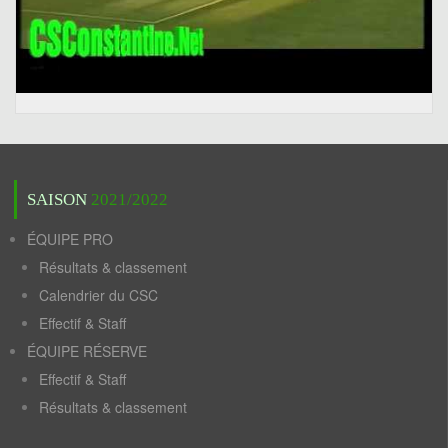
SAISON
2021/2022
ÉQUIPE PRO
Résultats & classement
Calendrier du CSC
Effectif & Staff
ÉQUIPE RÉSERVE
Effectif & Staff
Résultats & classement