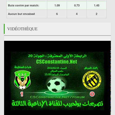
Buts contre par match:
1.09
0.73
1.45
Aucun but encaissé
6
4
2
VIDÉOTHÈQUE