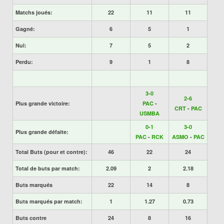
Matchs joués:
22
11
11
Gagné:
6
5
1
Nul:
7
5
2
Perdu:
9
1
8
3-0
2-6
Plus grande victoire:
PAC
-
CRT
-
PAC
USMBA
0-1
3-0
Plus grande défaite:
PAC
-
RCK
ASMO
-
PAC
Total Buts (pour et contre):
46
22
24
Total de buts par match:
2.09
2
2.18
Buts marqués
22
14
8
Buts marqués par match:
1
1.27
0.73
Buts contre
24
8
16